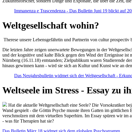
Zukunftsforscher, sondern Dinge und Exponate, die über die Zeit, di
Immanenza e Trascendenza - Das Bulletin Juni 19 blickt auf 2
Weltgesellschaft wohin?
Therese unsere Lebensgefährtin und Partnerin von cultur prospectiv b
Die letzten Jahre zeigen unerwartete Bewegungen in der Weltgesellscha
und der kognitive und kalte Blick gegen den Wind der Ereignisse ist 
Nürnberg (16.11.18) entstanden; Zielpublikum waren Studierende der
hinaus gewinnen kann - wird sie sich an Kultur und Kunst wie an d
Das Neujahrsbulletin widmet sich der Weltgesellschaft - Erkun
Weltseele im Stress - Essay zu 
Hat die aktuelle Weltgesellschaft eine Seele? Die Vorsokratiker b
Wand gespielt - die Göttin Psyche musste ihren Gatten im göttliche
verschmolzen mit dem virtuellen Superhirn. Im Essay spüren wir im 
- was für Therapien hat sie?
Das Bulletin März 18 widmet sich dem globalen Psychogramm