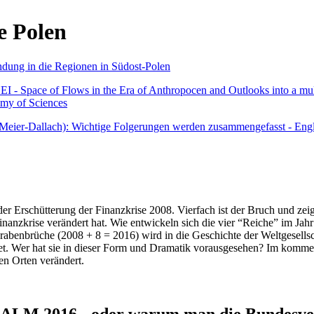
e Polen
undung in die Regionen in Südost-Polen
 - Space of Flows in the Era of Anthropocen and Outlooks into a mult
emy of Sciences
r Meier-Dallach): Wichtige Folgerungen werden zusammengefasst - Engl
der Erschütterung der Finanzkrise 2008. Vierfach ist der Bruch und zeig
 Finanzkrise verändert hat. Wie entwickeln sich die vier “Reiche” im J
abenbrüche (2008 + 8 = 2016) wird in die Geschichte der Weltgesellsch
itet. Wer hat sie in dieser Form und Dramatik vorausgesehen? Im komm
nen Orten verändert.
016 - oder warum man die Bundesverfa