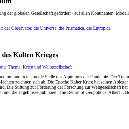
läum
ng der globalen Gesellschaft gefördert - auf allen Kontinenten. Modelle
 der Observator, die Universa, die Prismatica, die Entropica
 des Kalten Krieges
ante Thema: Krieg und Weltgesellschaft
en um und treten an die Stelle des Alptraums der Pandemie. Der Traum v
ten zeichnen sich ab. Die Epoche Kalter Krieg hat seinen Ableger bis 
d. Die Stiftung zur Förderung der Forschung zur Weltgesellschaft hat
 und die Ergebnisse publiziert: The Return of Geopolitics: Albert J. Be