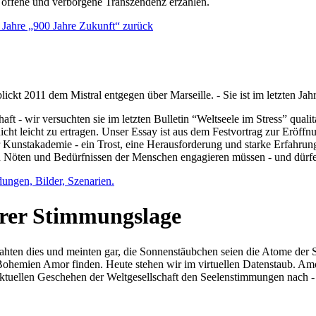
e offene und verborgene Transzendenz erzählen.
0 Jahre „900 Jahre Zukunft“ zurück
lickt 2011 dem Mistral entgegen über Marseille. - Sie ist im letzten J
ft - wir versuchten sie im letzten Bulletin “Weltseele im Stress” qual
nicht leicht zu ertragen. Unser Essay ist aus dem Festvortrag zur Eröf
 Kunstakademie - ein Trost, eine Herausforderung und starke Erfahrun
en Nöten und Bedürfnissen der Menschen engagieren müssen - und dürf
dungen, Bilder, Szenarien.
ihrer Stimmungslage
ejahten dies und meinten gar, die Sonnenstäubchen seien die Atome der
n Bohemien Amor finden. Heute stehen wir im virtuellen Datenstaub. Am
aktuellen Geschehen der Weltgesellschaft den Seelenstimmungen nach - 