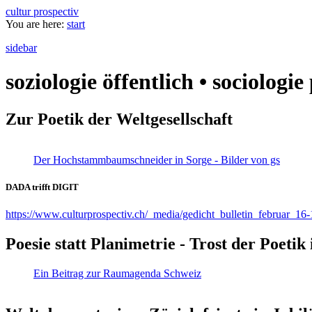
cultur prospectiv
You are here:
start
sidebar
soziologie öffentlich • sociologi
Zur Poetik der Weltgesellschaft
Der Hochstammbaumschneider in Sorge - Bilder von gs
DADA trifft DIGIT
https://www.culturprospectiv.ch/_media/gedicht_bulletin_februar_16-
Poesie statt Planimetrie - Trost der Poeti
Ein Beitrag zur Raumagenda Schweiz