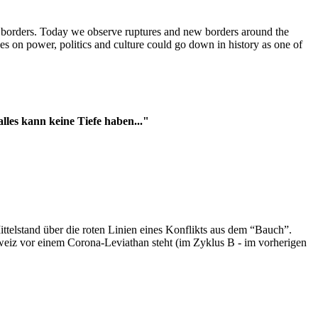
t borders. Today we observe ruptures and new borders around the
es on power, politics and culture could go down in history as one of
es kann keine Tiefe haben..."
ttelstand über die roten Linien eines Konflikts aus dem “Bauch”.
hweiz vor einem Corona-Leviathan steht (im Zyklus B - im vorherigen