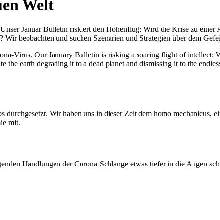
uen Welt
nser Januar Bulletin riskiert den Höhenflug: Wird die Krise zu einer 
All? Wir beobachten und suchen Szenarien und Strategien über dem Ge
-Virus. Our January Bulletin is risking a soaring flight of intellect: Wi
te the earth degrading it to a dead planet and dismissing it to the endl
os durchgesetzt. Wir haben uns in dieser Zeit dem homo mechanicus, e
ie mit.
genden Handlungen der Corona-Schlange etwas tiefer in die Augen sc