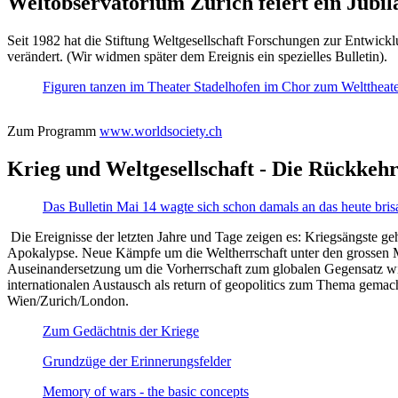
Weltobservatorium Zürich feiert ein Jubi
Seit 1982 hat die Stiftung Weltgesellschaft Forschungen zur Entwicklu
verändert. (Wir widmen später dem Ereignis ein spezielles Bulletin).
Figuren tanzen im Theater Stadelhofen im Chor zum Welttheater:
Zum Programm
www.worldsociety.ch
Krieg und Weltgesellschaft - Die Rückkehr
Das Bulletin Mai 14 wagte sich schon damals an das heute bris
Die Ereignisse der letzten Jahre und Tage zeigen es: Kriegsängste geh
Apokalypse. Neue Kämpfe um die Weltherrschaft unter den grossen Mäch
Auseinandersetzung um die Vorherrschaft zum globalen Gegensatz wir
internationalen Austausch als return of geopolitics zum Thema gemacht
Wien/Zurich/London.
Zum Gedächtnis der Kriege
Grundzüge der Erinnerungsfelder
Memory of wars - the basic concepts