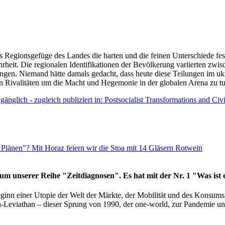
as Regionsgefüge des Landes die harten und die feinen Unterschiede fes
hrheit. Die regionalen Identifikationen der Bevölkerung variierten zwi
ngen. Niemand hätte damals gedacht, dass heute diese Teilungen im uk
 den Rivalitäten um die Macht und Hegemonie in der globalen Arena zu t
änglich - zugleich publiziert in: Postsocialist Transformations and Ci
Plänen"? Mit Horaz feiern wir die Stoa mit 14 Gläsern Rotwein
läum unserer Reihe "Zeitdiagnosen". Es hat mit der Nr. 1 "Was ist
eginn einer Utopie der Welt der Märkte, der Mobilität und des Konsu
viathan – dieser Sprung von 1990, der one-world, zur Pandemie und i