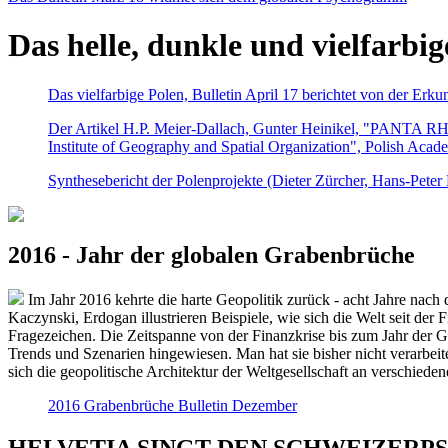
Das helle, dunkle und vielfarbig
Das vielfarbige Polen, Bulletin April 17 berichtet von der Erk
Der Artikel H.P. Meier-Dallach, Gunter Heinikel, "PANTA RHEI
Institute of Geography and Spatial Organization", Polish Acad
Synthesebericht der Polenprojekte (Dieter Zürcher, Hans-Pete
2016 - Jahr der globalen Grabenbrüche
Im Jahr 2016 kehrte die harte Geopolitik zurück - acht Jahre nach 
Kaczynski, Erdogan illustrieren Beispiele, wie sich die Welt seit der
Fragezeichen. Die Zeitspanne von der Finanzkrise bis zum Jahr der Gr
Trends und Szenarien hingewiesen. Man hat sie bisher nicht verarbe
sich die geopolitische Architektur der Weltgesellschaft an verschiede
2016 Grabenbrüche Bulletin Dezember
HELVETIA SINGT DEN SCHWEIZERPSALM 2