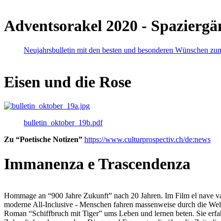
Adventsorakel 2020 - Spaziergä
Neujahrsbulletin mit den besten und besonderen Wünschen zu
Eisen und die Rose
bulletin_oktober_19b.pdf
Zu “Poetische Notizen”
https://www.culturprospectiv.ch/de:news
Immanenza e Trascendenza
Hommage an “900 Jahre Zukunft” nach 20 Jahren. Im Film el nave va lies
moderne All-Inclusive - Menschen fahren massenweise durch die Weltm
Roman “Schiffbruch mit Tiger” ums Leben und lernen beten. Sie erfah