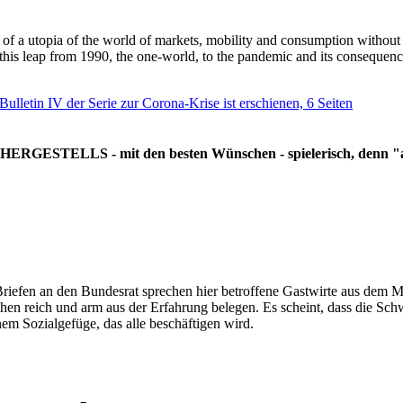
g of a utopia of the world of markets, mobility and consumption withou
 this leap from 1990, the one-world, to the pandemic and its consequenc
 Bulletin IV der Serie zur Corona-Krise ist erschienen, 6 Seiten
RGESTELLS - mit den besten Wünschen - spielerisch, denn "all
Briefen an den Bundesrat sprechen hier betroffene Gastwirte aus dem Mi
hen reich und arm aus der Erfahrung belegen. Es scheint, dass die Sc
nem Sozialgefüge, das alle beschäftigen wird.