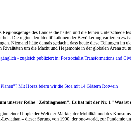
as Regionsgefüge des Landes die harten und die feinen Unterschiede fes
hrheit. Die regionalen Identifikationen der Bevölkerung variierten zwi
ngen. Niemand hätte damals gedacht, dass heute diese Teilungen im uk
 den Rivalitäten um die Macht und Hegemonie in der globalen Arena zu t
änglich - zugleich publiziert in: Postsocialist Transformations and Ci
Plänen"? Mit Horaz feiern wir die Stoa mit 14 Gläsern Rotwein
läum unserer Reihe "Zeitdiagnosen". Es hat mit der Nr. 1 "Was ist
eginn einer Utopie der Welt der Märkte, der Mobilität und des Konsu
viathan – dieser Sprung von 1990, der one-world, zur Pandemie und i