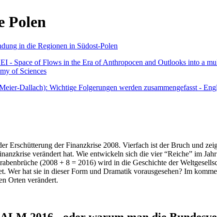
e Polen
undung in die Regionen in Südost-Polen
 - Space of Flows in the Era of Anthropocen and Outlooks into a mult
emy of Sciences
r Meier-Dallach): Wichtige Folgerungen werden zusammengefasst - Engl
der Erschütterung der Finanzkrise 2008. Vierfach ist der Bruch und zeig
 Finanzkrise verändert hat. Wie entwickeln sich die vier “Reiche” im J
abenbrüche (2008 + 8 = 2016) wird in die Geschichte der Weltgesellsch
itet. Wer hat sie in dieser Form und Dramatik vorausgesehen? Im komm
nen Orten verändert.
016 - oder warum man die Bundesverfa