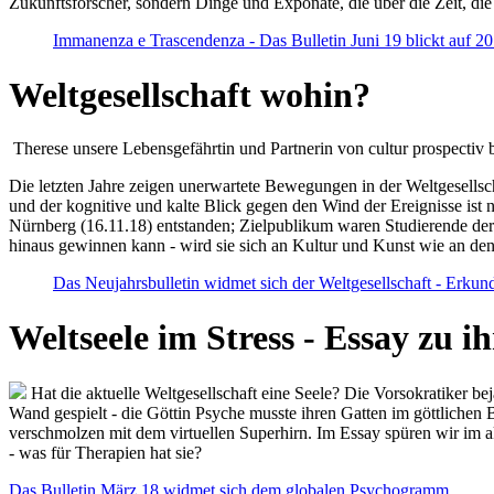
Zukunftsforscher, sondern Dinge und Exponate, die über die Zeit, di
Immanenza e Trascendenza - Das Bulletin Juni 19 blickt auf 2
Weltgesellschaft wohin?
Therese unsere Lebensgefährtin und Partnerin von cultur prospectiv b
Die letzten Jahre zeigen unerwartete Bewegungen in der Weltgesellscha
und der kognitive und kalte Blick gegen den Wind der Ereignisse ist 
Nürnberg (16.11.18) entstanden; Zielpublikum waren Studierende der
hinaus gewinnen kann - wird sie sich an Kultur und Kunst wie an d
Das Neujahrsbulletin widmet sich der Weltgesellschaft - Erkun
Weltseele im Stress - Essay zu 
Hat die aktuelle Weltgesellschaft eine Seele? Die Vorsokratiker b
Wand gespielt - die Göttin Psyche musste ihren Gatten im göttliche
verschmolzen mit dem virtuellen Superhirn. Im Essay spüren wir im 
- was für Therapien hat sie?
Das Bulletin März 18 widmet sich dem globalen Psychogramm