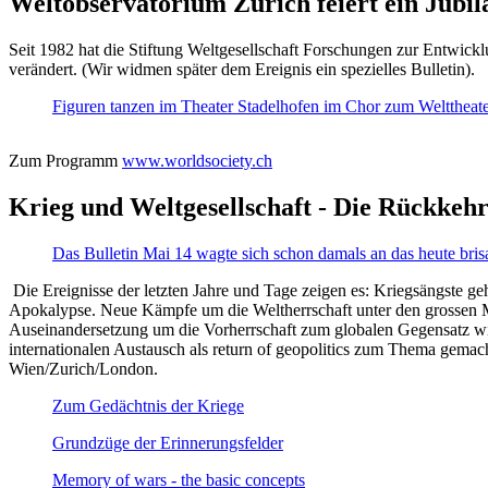
Weltobservatorium Zürich feiert ein Jubi
Seit 1982 hat die Stiftung Weltgesellschaft Forschungen zur Entwicklu
verändert. (Wir widmen später dem Ereignis ein spezielles Bulletin).
Figuren tanzen im Theater Stadelhofen im Chor zum Welttheater:
Zum Programm
www.worldsociety.ch
Krieg und Weltgesellschaft - Die Rückkehr
Das Bulletin Mai 14 wagte sich schon damals an das heute bris
Die Ereignisse der letzten Jahre und Tage zeigen es: Kriegsängste geh
Apokalypse. Neue Kämpfe um die Weltherrschaft unter den grossen Mäch
Auseinandersetzung um die Vorherrschaft zum globalen Gegensatz wir
internationalen Austausch als return of geopolitics zum Thema gemacht
Wien/Zurich/London.
Zum Gedächtnis der Kriege
Grundzüge der Erinnerungsfelder
Memory of wars - the basic concepts