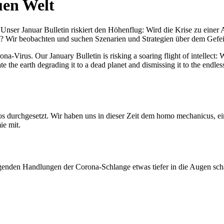
uen Welt
nser Januar Bulletin riskiert den Höhenflug: Wird die Krise zu einer 
All? Wir beobachten und suchen Szenarien und Strategien über dem Ge
-Virus. Our January Bulletin is risking a soaring flight of intellect: Wi
te the earth degrading it to a dead planet and dismissing it to the endl
os durchgesetzt. Wir haben uns in dieser Zeit dem homo mechanicus, e
ie mit.
genden Handlungen der Corona-Schlange etwas tiefer in die Augen sc