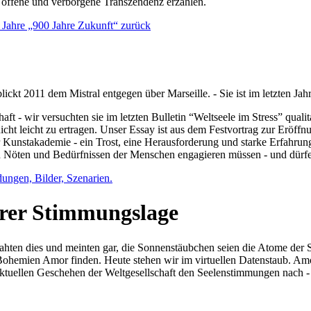
e offene und verborgene Transzendenz erzählen.
0 Jahre „900 Jahre Zukunft“ zurück
lickt 2011 dem Mistral entgegen über Marseille. - Sie ist im letzten J
ft - wir versuchten sie im letzten Bulletin “Weltseele im Stress” qual
nicht leicht zu ertragen. Unser Essay ist aus dem Festvortrag zur Eröf
 Kunstakademie - ein Trost, eine Herausforderung und starke Erfahrun
en Nöten und Bedürfnissen der Menschen engagieren müssen - und dürf
dungen, Bilder, Szenarien.
ihrer Stimmungslage
ejahten dies und meinten gar, die Sonnenstäubchen seien die Atome der
n Bohemien Amor finden. Heute stehen wir im virtuellen Datenstaub. Am
aktuellen Geschehen der Weltgesellschaft den Seelenstimmungen nach - 