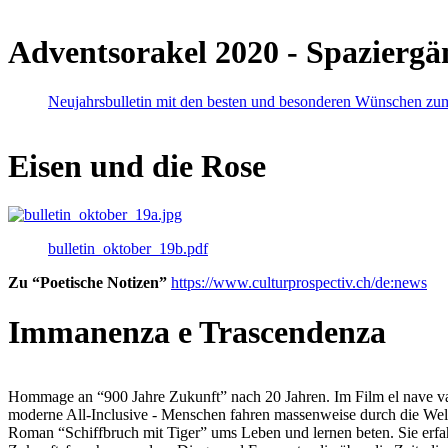
Adventsorakel 2020 - Spaziergä
Neujahrsbulletin mit den besten und besonderen Wünschen zu
Eisen und die Rose
bulletin_oktober_19b.pdf
Zu “Poetische Notizen”
https://www.culturprospectiv.ch/de:news
Immanenza e Trascendenza
Hommage an “900 Jahre Zukunft” nach 20 Jahren. Im Film el nave va lies
moderne All-Inclusive - Menschen fahren massenweise durch die Weltm
Roman “Schiffbruch mit Tiger” ums Leben und lernen beten. Sie erfah