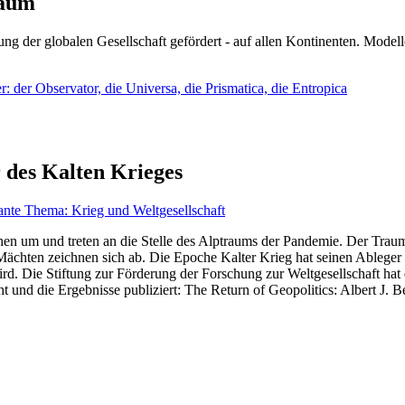
läum
ng der globalen Gesellschaft gefördert - auf allen Kontinenten. Modelle
 der Observator, die Universa, die Prismatica, die Entropica
 des Kalten Krieges
ante Thema: Krieg und Weltgesellschaft
en um und treten an die Stelle des Alptraums der Pandemie. Der Traum v
ten zeichnen sich ab. Die Epoche Kalter Krieg hat seinen Ableger bis 
d. Die Stiftung zur Förderung der Forschung zur Weltgesellschaft hat
 und die Ergebnisse publiziert: The Return of Geopolitics: Albert J. Be