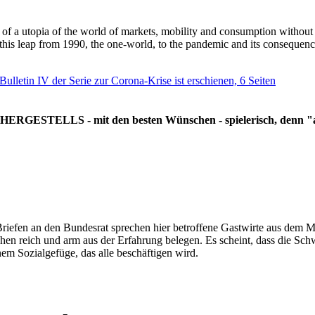
g of a utopia of the world of markets, mobility and consumption withou
 this leap from 1990, the one-world, to the pandemic and its consequenc
 Bulletin IV der Serie zur Corona-Krise ist erschienen, 6 Seiten
RGESTELLS - mit den besten Wünschen - spielerisch, denn "all
Briefen an den Bundesrat sprechen hier betroffene Gastwirte aus dem Mi
hen reich und arm aus der Erfahrung belegen. Es scheint, dass die Sc
nem Sozialgefüge, das alle beschäftigen wird.