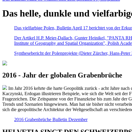
Das helle, dunkle und vielfarbig
Das vielfarbige Polen, Bulletin April 17 berichtet von der Erk
Der Artikel H.P. Meier-Dallach, Gunter Heinikel, "PANTA RHEI
Institute of Geography and Spatial Organization", Polish Acad
Synthesebericht der Polenprojekte (Dieter Zürcher, Hans-Pete
2016 - Jahr der globalen Grabenbrüche
Im Jahr 2016 kehrte die harte Geopolitik zurück - acht Jahre nach 
Kaczynski, Erdogan illustrieren Beispiele, wie sich die Welt seit der
Fragezeichen. Die Zeitspanne von der Finanzkrise bis zum Jahr der Gr
Trends und Szenarien hingewiesen. Man hat sie bisher nicht verarbe
sich die geopolitische Architektur der Weltgesellschaft an verschiede
2016 Grabenbrüche Bulletin Dezember
HELVETIA SINGT DEN SCHWEIZERPSALM 2