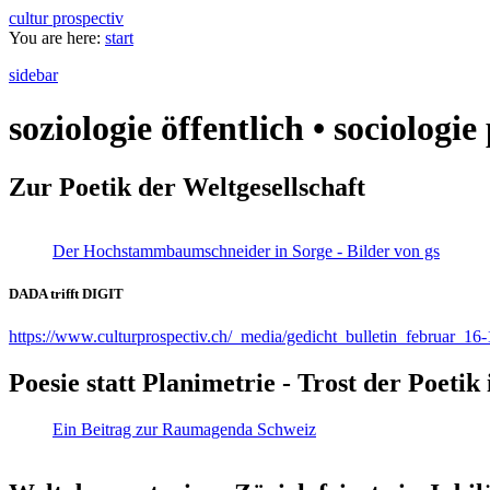
cultur prospectiv
You are here:
start
sidebar
soziologie öffentlich • sociologi
Zur Poetik der Weltgesellschaft
Der Hochstammbaumschneider in Sorge - Bilder von gs
DADA trifft DIGIT
https://www.culturprospectiv.ch/_media/gedicht_bulletin_februar_16-
Poesie statt Planimetrie - Trost der Poeti
Ein Beitrag zur Raumagenda Schweiz