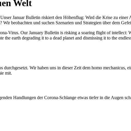
uen Welt
nser Januar Bulletin riskiert den Höhenflug: Wird die Krise zu einer 
All? Wir beobachten und suchen Szenarien und Strategien über dem Ge
-Virus. Our January Bulletin is risking a soaring flight of intellect: Wi
te the earth degrading it to a dead planet and dismissing it to the endl
os durchgesetzt. Wir haben uns in dieser Zeit dem homo mechanicus, e
ie mit.
genden Handlungen der Corona-Schlange etwas tiefer in die Augen sc