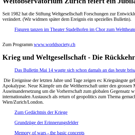
Weltobservatorium Zürich feiert ein Jubi
Seit 1982 hat die Stiftung Weltgesellschaft Forschungen zur Entwicklu
verändert. (Wir widmen später dem Ereignis ein spezielles Bulletin).
Figuren tanzen im Theater Stadelhofen im Chor zum Welttheater:
Zum Programm
www.worldsociety.ch
Krieg und Weltgesellschaft - Die Rückkehr
Das Bulletin Mai 14 wagte sich schon damals an das heute bris
Die Ereignisse der letzten Jahre und Tage zeigen es: Kriegsängste geh
Apokalypse. Neue Kämpfe um die Weltherrschaft unter den grossen Mäch
Auseinandersetzung um die Vorherrschaft zum globalen Gegensatz wir
internationalen Austausch als return of geopolitics zum Thema gemacht
Wien/Zurich/London.
Zum Gedächtnis der Kriege
Grundzüge der Erinnerungsfelder
Memory of wars - the basic concepts