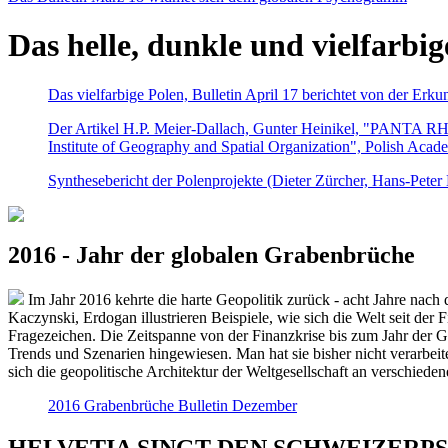
Das helle, dunkle und vielfarbig
Das vielfarbige Polen, Bulletin April 17 berichtet von der Erk
Der Artikel H.P. Meier-Dallach, Gunter Heinikel, "PANTA RHEI
Institute of Geography and Spatial Organization", Polish Acad
Synthesebericht der Polenprojekte (Dieter Zürcher, Hans-Pete
2016 - Jahr der globalen Grabenbrüche
Im Jahr 2016 kehrte die harte Geopolitik zurück - acht Jahre nach 
Kaczynski, Erdogan illustrieren Beispiele, wie sich die Welt seit der
Fragezeichen. Die Zeitspanne von der Finanzkrise bis zum Jahr der Gr
Trends und Szenarien hingewiesen. Man hat sie bisher nicht verarbe
sich die geopolitische Architektur der Weltgesellschaft an verschiede
2016 Grabenbrüche Bulletin Dezember
HELVETIA SINGT DEN SCHWEIZERPSALM 2