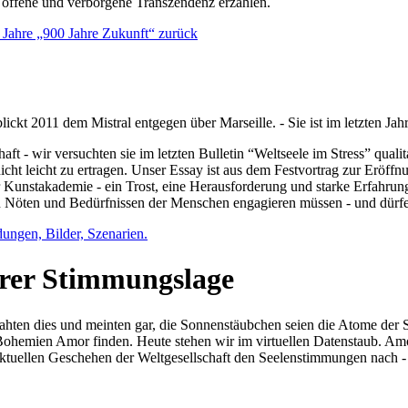
e offene und verborgene Transzendenz erzählen.
0 Jahre „900 Jahre Zukunft“ zurück
lickt 2011 dem Mistral entgegen über Marseille. - Sie ist im letzten J
ft - wir versuchten sie im letzten Bulletin “Weltseele im Stress” qual
nicht leicht zu ertragen. Unser Essay ist aus dem Festvortrag zur Eröf
 Kunstakademie - ein Trost, eine Herausforderung und starke Erfahrun
en Nöten und Bedürfnissen der Menschen engagieren müssen - und dürf
dungen, Bilder, Szenarien.
ihrer Stimmungslage
ejahten dies und meinten gar, die Sonnenstäubchen seien die Atome der
n Bohemien Amor finden. Heute stehen wir im virtuellen Datenstaub. Am
aktuellen Geschehen der Weltgesellschaft den Seelenstimmungen nach - 