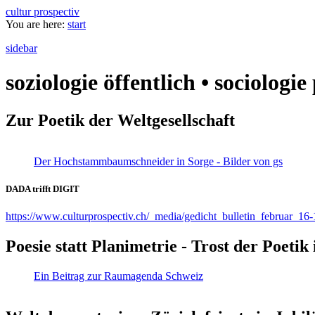
cultur prospectiv
You are here:
start
sidebar
soziologie öffentlich • sociologi
Zur Poetik der Weltgesellschaft
Der Hochstammbaumschneider in Sorge - Bilder von gs
DADA trifft DIGIT
https://www.culturprospectiv.ch/_media/gedicht_bulletin_februar_16-
Poesie statt Planimetrie - Trost der Poeti
Ein Beitrag zur Raumagenda Schweiz