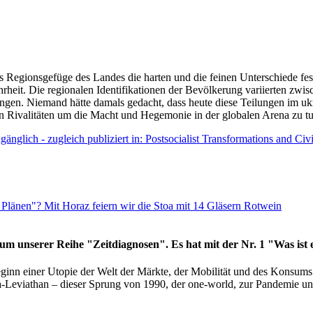
as Regionsgefüge des Landes die harten und die feinen Unterschiede fes
hrheit. Die regionalen Identifikationen der Bevölkerung variierten zwi
ngen. Niemand hätte damals gedacht, dass heute diese Teilungen im uk
 den Rivalitäten um die Macht und Hegemonie in der globalen Arena zu t
änglich - zugleich publiziert in: Postsocialist Transformations and Ci
Plänen"? Mit Horaz feiern wir die Stoa mit 14 Gläsern Rotwein
läum unserer Reihe "Zeitdiagnosen". Es hat mit der Nr. 1 "Was ist
eginn einer Utopie der Welt der Märkte, der Mobilität und des Konsu
viathan – dieser Sprung von 1990, der one-world, zur Pandemie und i