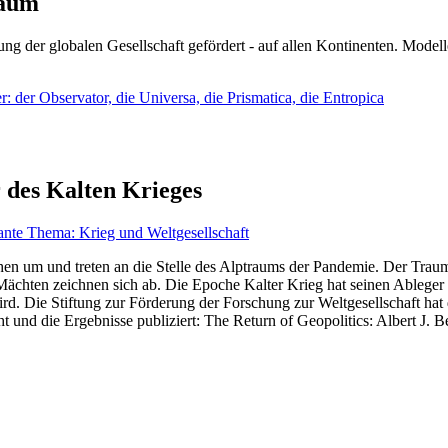
läum
ng der globalen Gesellschaft gefördert - auf allen Kontinenten. Modelle
 der Observator, die Universa, die Prismatica, die Entropica
 des Kalten Krieges
ante Thema: Krieg und Weltgesellschaft
en um und treten an die Stelle des Alptraums der Pandemie. Der Traum v
ten zeichnen sich ab. Die Epoche Kalter Krieg hat seinen Ableger bis 
d. Die Stiftung zur Förderung der Forschung zur Weltgesellschaft hat
 und die Ergebnisse publiziert: The Return of Geopolitics: Albert J. Be