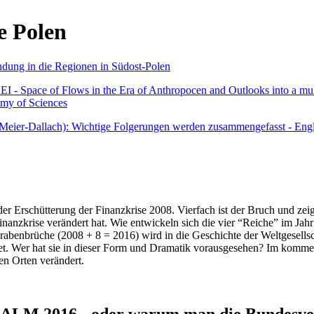
e Polen
undung in die Regionen in Südost-Polen
 - Space of Flows in the Era of Anthropocen and Outlooks into a mult
emy of Sciences
r Meier-Dallach): Wichtige Folgerungen werden zusammengefasst - Engl
der Erschütterung der Finanzkrise 2008. Vierfach ist der Bruch und zeig
 Finanzkrise verändert hat. Wie entwickeln sich die vier “Reiche” im J
abenbrüche (2008 + 8 = 2016) wird in die Geschichte der Weltgesellsch
itet. Wer hat sie in dieser Form und Dramatik vorausgesehen? Im komm
nen Orten verändert.
016 - oder warum man die Bundesverfa