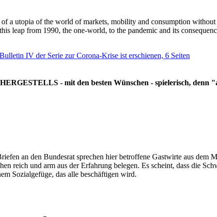
g of a utopia of the world of markets, mobility and consumption withou
 this leap from 1990, the one-world, to the pandemic and its consequenc
 Bulletin IV der Serie zur Corona-Krise ist erschienen, 6 Seiten
RGESTELLS - mit den besten Wünschen - spielerisch, denn "all
Briefen an den Bundesrat sprechen hier betroffene Gastwirte aus dem Mi
hen reich und arm aus der Erfahrung belegen. Es scheint, dass die Sc
nem Sozialgefüge, das alle beschäftigen wird.