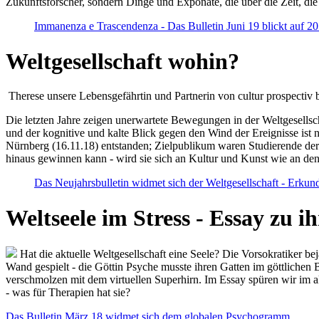
Zukunftsforscher, sondern Dinge und Exponate, die über die Zeit, di
Immanenza e Trascendenza - Das Bulletin Juni 19 blickt auf 2
Weltgesellschaft wohin?
Therese unsere Lebensgefährtin und Partnerin von cultur prospectiv b
Die letzten Jahre zeigen unerwartete Bewegungen in der Weltgesellscha
und der kognitive und kalte Blick gegen den Wind der Ereignisse ist 
Nürnberg (16.11.18) entstanden; Zielpublikum waren Studierende der
hinaus gewinnen kann - wird sie sich an Kultur und Kunst wie an d
Das Neujahrsbulletin widmet sich der Weltgesellschaft - Erkun
Weltseele im Stress - Essay zu 
Hat die aktuelle Weltgesellschaft eine Seele? Die Vorsokratiker b
Wand gespielt - die Göttin Psyche musste ihren Gatten im göttliche
verschmolzen mit dem virtuellen Superhirn. Im Essay spüren wir im 
- was für Therapien hat sie?
Das Bulletin März 18 widmet sich dem globalen Psychogramm