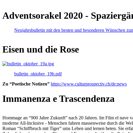
Adventsorakel 2020 - Spaziergä
Neujahrsbulletin mit den besten und besonderen Wünschen zu
Eisen und die Rose
bulletin_oktober_19b.pdf
Zu “Poetische Notizen”
https://www.culturprospectiv.ch/de:news
Immanenza e Trascendenza
Hommage an “900 Jahre Zukunft” nach 20 Jahren. Im Film el nave va lies
moderne All-Inclusive - Menschen fahren massenweise durch die Weltm
Roman “Schiffbruch mit Tiger” ums Leben und lernen beten. Sie erfah