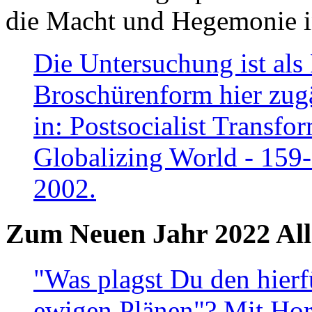
die Macht und Hegemonie in
Die Untersuchung ist als 
Broschürenform hier zugä
in: Postsocialist Transfo
Globalizing World - 159
2002.
Zum Neuen Jahr 2022 All
"Was plagst Du den hierf
ewigen Plänen"? Mit Hora