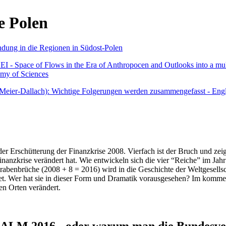
e Polen
undung in die Regionen in Südost-Polen
 - Space of Flows in the Era of Anthropocen and Outlooks into a mult
emy of Sciences
r Meier-Dallach): Wichtige Folgerungen werden zusammengefasst - Engl
der Erschütterung der Finanzkrise 2008. Vierfach ist der Bruch und zeig
 Finanzkrise verändert hat. Wie entwickeln sich die vier “Reiche” im J
abenbrüche (2008 + 8 = 2016) wird in die Geschichte der Weltgesellsch
itet. Wer hat sie in dieser Form und Dramatik vorausgesehen? Im komm
nen Orten verändert.
016 - oder warum man die Bundesverfa