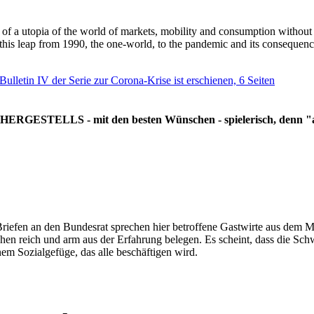
g of a utopia of the world of markets, mobility and consumption withou
 this leap from 1990, the one-world, to the pandemic and its consequenc
 Bulletin IV der Serie zur Corona-Krise ist erschienen, 6 Seiten
RGESTELLS - mit den besten Wünschen - spielerisch, denn "all
Briefen an den Bundesrat sprechen hier betroffene Gastwirte aus dem Mi
hen reich und arm aus der Erfahrung belegen. Es scheint, dass die Sc
nem Sozialgefüge, das alle beschäftigen wird.