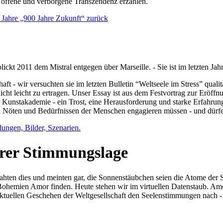
e offene und verborgene Transzendenz erzählen.
0 Jahre „900 Jahre Zukunft“ zurück
lickt 2011 dem Mistral entgegen über Marseille. - Sie ist im letzten J
ft - wir versuchten sie im letzten Bulletin “Weltseele im Stress” qual
nicht leicht zu ertragen. Unser Essay ist aus dem Festvortrag zur Eröf
 Kunstakademie - ein Trost, eine Herausforderung und starke Erfahrun
en Nöten und Bedürfnissen der Menschen engagieren müssen - und dürf
dungen, Bilder, Szenarien.
ihrer Stimmungslage
ejahten dies und meinten gar, die Sonnenstäubchen seien die Atome der
n Bohemien Amor finden. Heute stehen wir im virtuellen Datenstaub. Am
aktuellen Geschehen der Weltgesellschaft den Seelenstimmungen nach - 