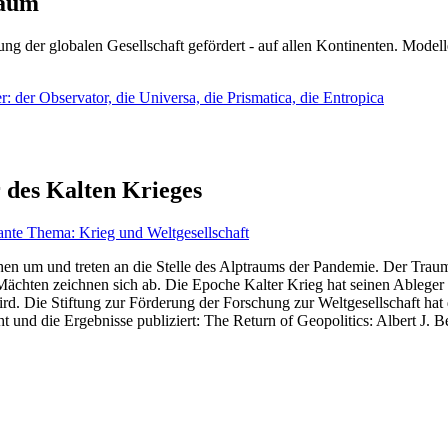
läum
ng der globalen Gesellschaft gefördert - auf allen Kontinenten. Modelle
 der Observator, die Universa, die Prismatica, die Entropica
 des Kalten Krieges
ante Thema: Krieg und Weltgesellschaft
en um und treten an die Stelle des Alptraums der Pandemie. Der Traum v
ten zeichnen sich ab. Die Epoche Kalter Krieg hat seinen Ableger bis 
d. Die Stiftung zur Förderung der Forschung zur Weltgesellschaft hat
 und die Ergebnisse publiziert: The Return of Geopolitics: Albert J. Be