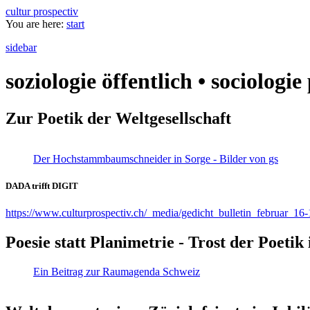
cultur prospectiv
You are here:
start
sidebar
soziologie öffentlich • sociologi
Zur Poetik der Weltgesellschaft
Der Hochstammbaumschneider in Sorge - Bilder von gs
DADA trifft DIGIT
https://www.culturprospectiv.ch/_media/gedicht_bulletin_februar_16-
Poesie statt Planimetrie - Trost der Poeti
Ein Beitrag zur Raumagenda Schweiz