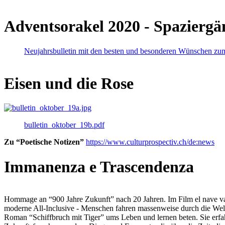
Adventsorakel 2020 - Spaziergä
Neujahrsbulletin mit den besten und besonderen Wünschen zu
Eisen und die Rose
bulletin_oktober_19b.pdf
Zu “Poetische Notizen”
https://www.culturprospectiv.ch/de:news
Immanenza e Trascendenza
Hommage an “900 Jahre Zukunft” nach 20 Jahren. Im Film el nave va lies
moderne All-Inclusive - Menschen fahren massenweise durch die Weltm
Roman “Schiffbruch mit Tiger” ums Leben und lernen beten. Sie erfah