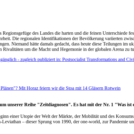
as Regionsgefüge des Landes die harten und die feinen Unterschiede fes
hrheit. Die regionalen Identifikationen der Bevölkerung variierten zwi
ngen. Niemand hätte damals gedacht, dass heute diese Teilungen im uk
 den Rivalitäten um die Macht und Hegemonie in der globalen Arena zu t
änglich - zugleich publiziert in: Postsocialist Transformations and Ci
Plänen"? Mit Horaz feiern wir die Stoa mit 14 Gläsern Rotwein
läum unserer Reihe "Zeitdiagnosen". Es hat mit der Nr. 1 "Was ist
eginn einer Utopie der Welt der Märkte, der Mobilität und des Konsu
viathan – dieser Sprung von 1990, der one-world, zur Pandemie und i