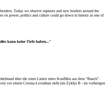
t borders. Today we observe ruptures and new borders around the
es on power, politics and culture could go down in history as one of
es kann keine Tiefe haben..."
ttelstand über die roten Linien eines Konflikts aus dem “Bauch”.
hweiz vor einem Corona-Leviathan steht (im Zyklus B - im vorherigen