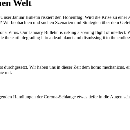
uen Welt
nser Januar Bulletin riskiert den Höhenflug: Wird die Krise zu einer 
All? Wir beobachten und suchen Szenarien und Strategien über dem Ge
-Virus. Our January Bulletin is risking a soaring flight of intellect: Wi
te the earth degrading it to a dead planet and dismissing it to the endl
os durchgesetzt. Wir haben uns in dieser Zeit dem homo mechanicus, e
ie mit.
genden Handlungen der Corona-Schlange etwas tiefer in die Augen sc