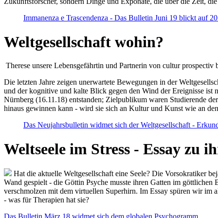
Zukunftsforscher, sondern Dinge und Exponate, die über die Zeit, di
Immanenza e Trascendenza - Das Bulletin Juni 19 blickt auf 2
Weltgesellschaft wohin?
Therese unsere Lebensgefährtin und Partnerin von cultur prospectiv b
Die letzten Jahre zeigen unerwartete Bewegungen in der Weltgesellscha
und der kognitive und kalte Blick gegen den Wind der Ereignisse ist 
Nürnberg (16.11.18) entstanden; Zielpublikum waren Studierende der
hinaus gewinnen kann - wird sie sich an Kultur und Kunst wie an d
Das Neujahrsbulletin widmet sich der Weltgesellschaft - Erkun
Weltseele im Stress - Essay zu 
Hat die aktuelle Weltgesellschaft eine Seele? Die Vorsokratiker b
Wand gespielt - die Göttin Psyche musste ihren Gatten im göttliche
verschmolzen mit dem virtuellen Superhirn. Im Essay spüren wir im 
- was für Therapien hat sie?
Das Bulletin März 18 widmet sich dem globalen Psychogramm