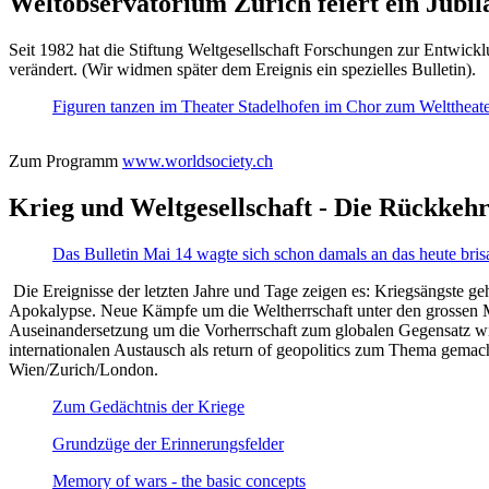
Weltobservatorium Zürich feiert ein Jubi
Seit 1982 hat die Stiftung Weltgesellschaft Forschungen zur Entwicklu
verändert. (Wir widmen später dem Ereignis ein spezielles Bulletin).
Figuren tanzen im Theater Stadelhofen im Chor zum Welttheater:
Zum Programm
www.worldsociety.ch
Krieg und Weltgesellschaft - Die Rückkehr
Das Bulletin Mai 14 wagte sich schon damals an das heute bris
Die Ereignisse der letzten Jahre und Tage zeigen es: Kriegsängste geh
Apokalypse. Neue Kämpfe um die Weltherrschaft unter den grossen Mäch
Auseinandersetzung um die Vorherrschaft zum globalen Gegensatz wir
internationalen Austausch als return of geopolitics zum Thema gemacht
Wien/Zurich/London.
Zum Gedächtnis der Kriege
Grundzüge der Erinnerungsfelder
Memory of wars - the basic concepts