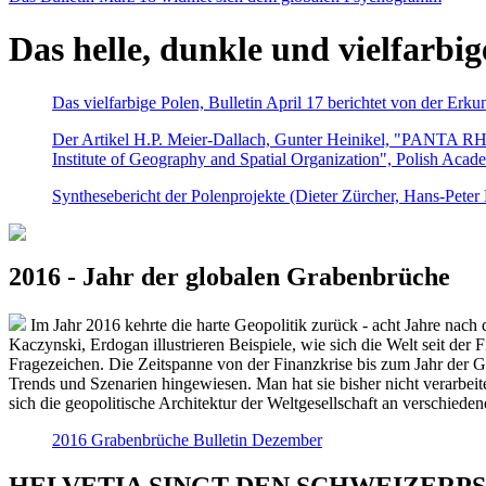
Das helle, dunkle und vielfarbig
Das vielfarbige Polen, Bulletin April 17 berichtet von der Erk
Der Artikel H.P. Meier-Dallach, Gunter Heinikel, "PANTA RHEI
Institute of Geography and Spatial Organization", Polish Acad
Synthesebericht der Polenprojekte (Dieter Zürcher, Hans-Pete
2016 - Jahr der globalen Grabenbrüche
Im Jahr 2016 kehrte die harte Geopolitik zurück - acht Jahre nach 
Kaczynski, Erdogan illustrieren Beispiele, wie sich die Welt seit der
Fragezeichen. Die Zeitspanne von der Finanzkrise bis zum Jahr der Gr
Trends und Szenarien hingewiesen. Man hat sie bisher nicht verarbe
sich die geopolitische Architektur der Weltgesellschaft an verschiede
2016 Grabenbrüche Bulletin Dezember
HELVETIA SINGT DEN SCHWEIZERPSALM 2