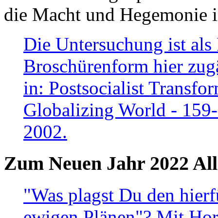
die Macht und Hegemonie in
Die Untersuchung ist als 
Broschürenform hier zugä
in: Postsocialist Transfo
Globalizing World - 159
2002.
Zum Neuen Jahr 2022 All
"Was plagst Du den hierf
ewigen Plänen"? Mit Hora