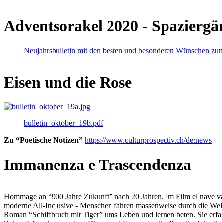
Adventsorakel 2020 - Spaziergä
Neujahrsbulletin mit den besten und besonderen Wünschen zu
Eisen und die Rose
bulletin_oktober_19b.pdf
Zu “Poetische Notizen”
https://www.culturprospectiv.ch/de:news
Immanenza e Trascendenza
Hommage an “900 Jahre Zukunft” nach 20 Jahren. Im Film el nave va lies
moderne All-Inclusive - Menschen fahren massenweise durch die Weltm
Roman “Schiffbruch mit Tiger” ums Leben und lernen beten. Sie erfah