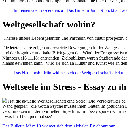
Zukunftsforscher, sondern Dinge und Exponate, die über die Zeit, di
Immanenza e Trascendenza - Das Bulletin Juni 19 blickt auf 2
Weltgesellschaft wohin?
Therese unsere Lebensgefährtin und Partnerin von cultur prospectiv b
Die letzten Jahre zeigen unerwartete Bewegungen in der Weltgesellscha
und der kognitive und kalte Blick gegen den Wind der Ereignisse ist 
Nürnberg (16.11.18) entstanden; Zielpublikum waren Studierende der
hinaus gewinnen kann - wird sie sich an Kultur und Kunst wie an d
Das Neujahrsbulletin widmet sich der Weltgesellschaft - Erkun
Weltseele im Stress - Essay zu 
Hat die aktuelle Weltgesellschaft eine Seele? Die Vorsokratiker b
Wand gespielt - die Göttin Psyche musste ihren Gatten im göttliche
verschmolzen mit dem virtuellen Superhirn. Im Essay spüren wir im 
- was für Therapien hat sie?
Das Bulletin März 18 widmet sich dem globalen Psychogramm