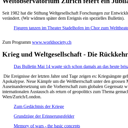
Weltobservatorium Zürich feiert ein Jubi
Seit 1982 hat die Stiftung Weltgesellschaft Forschungen zur Entwicklu
verändert. (Wir widmen später dem Ereignis ein spezielles Bulletin).
Figuren tanzen im Theater Stadelhofen im Chor zum Welttheater:
Zum Programm
www.worldsociety.ch
Krieg und Weltgesellschaft - Die Rückkehr
Das Bulletin Mai 14 wagte sich schon damals an das heute bris
Die Ereignisse der letzten Jahre und Tage zeigen es: Kriegsängste geh
Apokalypse. Neue Kämpfe um die Weltherrschaft unter den grossen Mäch
Auseinandersetzung um die Vorherrschaft zum globalen Gegensatz wir
internationalen Austausch als return of geopolitics zum Thema gemacht
Wien/Zurich/London.
Zum Gedächtnis der Kriege
Grundzüge der Erinnerungsfelder
Memory of wars - the basic concepts