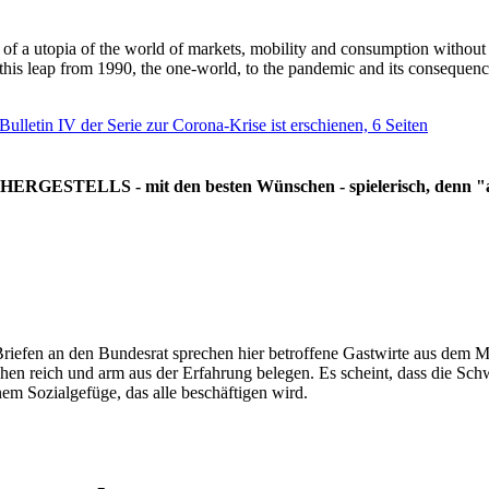
g of a utopia of the world of markets, mobility and consumption withou
 this leap from 1990, the one-world, to the pandemic and its consequenc
 Bulletin IV der Serie zur Corona-Krise ist erschienen, 6 Seiten
RGESTELLS - mit den besten Wünschen - spielerisch, denn "all
Briefen an den Bundesrat sprechen hier betroffene Gastwirte aus dem Mi
hen reich und arm aus der Erfahrung belegen. Es scheint, dass die Sc
nem Sozialgefüge, das alle beschäftigen wird.