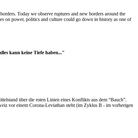
t borders. Today we observe ruptures and new borders around the
es on power, politics and culture could go down in history as one of
es kann keine Tiefe haben..."
ttelstand über die roten Linien eines Konflikts aus dem “Bauch”.
hweiz vor einem Corona-Leviathan steht (im Zyklus B - im vorherigen