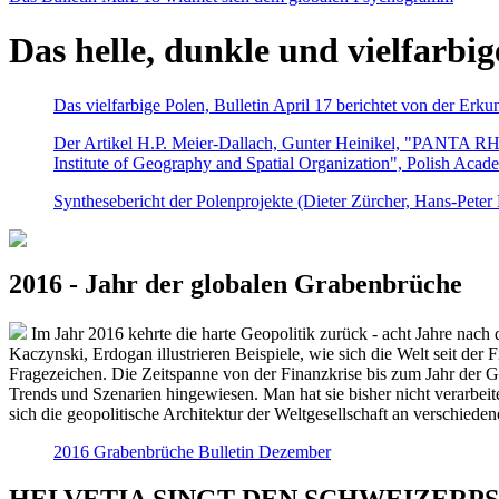
Das helle, dunkle und vielfarbig
Das vielfarbige Polen, Bulletin April 17 berichtet von der Erk
Der Artikel H.P. Meier-Dallach, Gunter Heinikel, "PANTA RHEI
Institute of Geography and Spatial Organization", Polish Acad
Synthesebericht der Polenprojekte (Dieter Zürcher, Hans-Pete
2016 - Jahr der globalen Grabenbrüche
Im Jahr 2016 kehrte die harte Geopolitik zurück - acht Jahre nach 
Kaczynski, Erdogan illustrieren Beispiele, wie sich die Welt seit der
Fragezeichen. Die Zeitspanne von der Finanzkrise bis zum Jahr der Gr
Trends und Szenarien hingewiesen. Man hat sie bisher nicht verarbe
sich die geopolitische Architektur der Weltgesellschaft an verschiede
2016 Grabenbrüche Bulletin Dezember
HELVETIA SINGT DEN SCHWEIZERPSALM 2