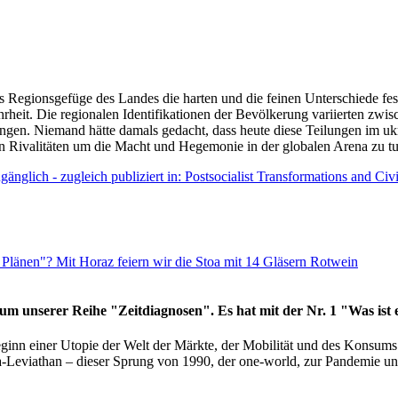
as Regionsgefüge des Landes die harten und die feinen Unterschiede fes
hrheit. Die regionalen Identifikationen der Bevölkerung variierten zwi
ngen. Niemand hätte damals gedacht, dass heute diese Teilungen im uk
 den Rivalitäten um die Macht und Hegemonie in der globalen Arena zu t
änglich - zugleich publiziert in: Postsocialist Transformations and Ci
Plänen"? Mit Horaz feiern wir die Stoa mit 14 Gläsern Rotwein
läum unserer Reihe "Zeitdiagnosen". Es hat mit der Nr. 1 "Was ist
eginn einer Utopie der Welt der Märkte, der Mobilität und des Konsu
viathan – dieser Sprung von 1990, der one-world, zur Pandemie und i