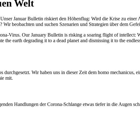
uen Welt
nser Januar Bulletin riskiert den Höhenflug: Wird die Krise zu einer 
All? Wir beobachten und suchen Szenarien und Strategien über dem Ge
-Virus. Our January Bulletin is risking a soaring flight of intellect: Wi
te the earth degrading it to a dead planet and dismissing it to the endl
os durchgesetzt. Wir haben uns in dieser Zeit dem homo mechanicus, e
ie mit.
genden Handlungen der Corona-Schlange etwas tiefer in die Augen sc