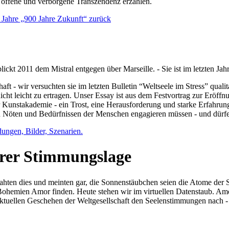
e offene und verborgene Transzendenz erzählen.
0 Jahre „900 Jahre Zukunft“ zurück
lickt 2011 dem Mistral entgegen über Marseille. - Sie ist im letzten J
ft - wir versuchten sie im letzten Bulletin “Weltseele im Stress” qual
nicht leicht zu ertragen. Unser Essay ist aus dem Festvortrag zur Eröf
 Kunstakademie - ein Trost, eine Herausforderung und starke Erfahrun
en Nöten und Bedürfnissen der Menschen engagieren müssen - und dürf
dungen, Bilder, Szenarien.
ihrer Stimmungslage
ejahten dies und meinten gar, die Sonnenstäubchen seien die Atome der
n Bohemien Amor finden. Heute stehen wir im virtuellen Datenstaub. Am
aktuellen Geschehen der Weltgesellschaft den Seelenstimmungen nach - 