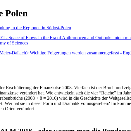
e Polen
undung in die Regionen in Südost-Polen
 - Space of Flows in the Era of Anthropocen and Outlooks into a mult
emy of Sciences
r Meier-Dallach): Wichtige Folgerungen werden zusammengefasst - Engl
der Erschütterung der Finanzkrise 2008. Vierfach ist der Bruch und zeig
 Finanzkrise verändert hat. Wie entwickeln sich die vier “Reiche” im J
abenbrüche (2008 + 8 = 2016) wird in die Geschichte der Weltgesellsch
itet. Wer hat sie in dieser Form und Dramatik vorausgesehen? Im komm
nen Orten verändert.
016 - oder warum man die Bundesverfa