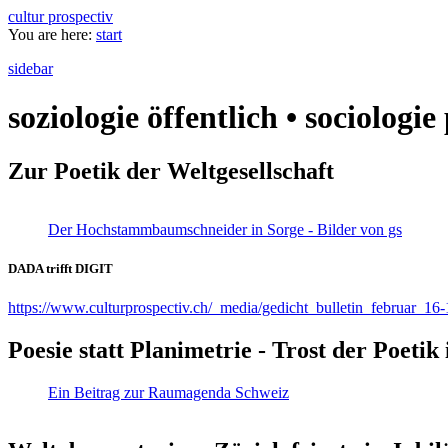
cultur prospectiv
You are here:
start
sidebar
soziologie öffentlich • sociologi
Zur Poetik der Weltgesellschaft
Der Hochstammbaumschneider in Sorge - Bilder von gs
DADA trifft DIGIT
https://www.culturprospectiv.ch/_media/gedicht_bulletin_februar_16-
Poesie statt Planimetrie - Trost der Poeti
Ein Beitrag zur Raumagenda Schweiz