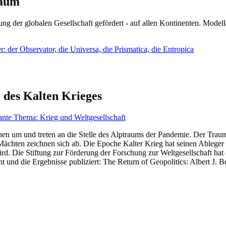
läum
ng der globalen Gesellschaft gefördert - auf allen Kontinenten. Modelle
 der Observator, die Universa, die Prismatica, die Entropica
 des Kalten Krieges
ante Thema: Krieg und Weltgesellschaft
en um und treten an die Stelle des Alptraums der Pandemie. Der Traum v
ten zeichnen sich ab. Die Epoche Kalter Krieg hat seinen Ableger bis 
d. Die Stiftung zur Förderung der Forschung zur Weltgesellschaft hat
 und die Ergebnisse publiziert: The Return of Geopolitics: Albert J. Be