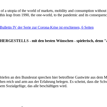
g of a utopia of the world of markets, mobility and consumption withou
 this leap from 1990, the one-world, to the pandemic and its consequenc
 Bulletin IV der Serie zur Corona-Krise ist erschienen, 6 Seiten
RGESTELLS - mit den besten Wünschen - spielerisch, denn "all
Briefen an den Bundesrat sprechen hier betroffene Gastwirte aus dem Mi
hen reich und arm aus der Erfahrung belegen. Es scheint, dass die Sc
nem Sozialgefüge, das alle beschäftigen wird.