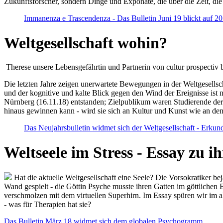
Zukunftsforscher, sondern Dinge und Exponate, die über die Zeit, di
Immanenza e Trascendenza - Das Bulletin Juni 19 blickt auf 2
Weltgesellschaft wohin?
Therese unsere Lebensgefährtin und Partnerin von cultur prospectiv b
Die letzten Jahre zeigen unerwartete Bewegungen in der Weltgesellscha
und der kognitive und kalte Blick gegen den Wind der Ereignisse ist 
Nürnberg (16.11.18) entstanden; Zielpublikum waren Studierende der
hinaus gewinnen kann - wird sie sich an Kultur und Kunst wie an d
Das Neujahrsbulletin widmet sich der Weltgesellschaft - Erkun
Weltseele im Stress - Essay zu 
Hat die aktuelle Weltgesellschaft eine Seele? Die Vorsokratiker b
Wand gespielt - die Göttin Psyche musste ihren Gatten im göttliche
verschmolzen mit dem virtuellen Superhirn. Im Essay spüren wir im 
- was für Therapien hat sie?
Das Bulletin März 18 widmet sich dem globalen Psychogramm