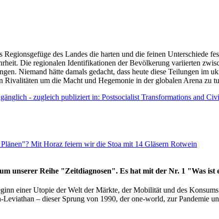
as Regionsgefüge des Landes die harten und die feinen Unterschiede fes
hrheit. Die regionalen Identifikationen der Bevölkerung variierten zwi
ngen. Niemand hätte damals gedacht, dass heute diese Teilungen im uk
 den Rivalitäten um die Macht und Hegemonie in der globalen Arena zu t
änglich - zugleich publiziert in: Postsocialist Transformations and Ci
Plänen"? Mit Horaz feiern wir die Stoa mit 14 Gläsern Rotwein
läum unserer Reihe "Zeitdiagnosen". Es hat mit der Nr. 1 "Was ist
eginn einer Utopie der Welt der Märkte, der Mobilität und des Konsu
viathan – dieser Sprung von 1990, der one-world, zur Pandemie und i