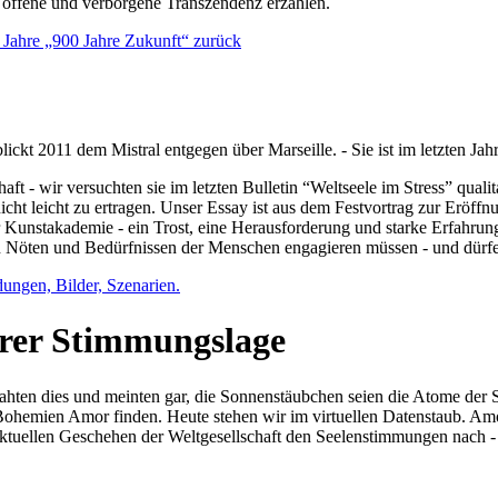
e offene und verborgene Transzendenz erzählen.
0 Jahre „900 Jahre Zukunft“ zurück
lickt 2011 dem Mistral entgegen über Marseille. - Sie ist im letzten J
ft - wir versuchten sie im letzten Bulletin “Weltseele im Stress” qual
nicht leicht zu ertragen. Unser Essay ist aus dem Festvortrag zur Eröf
 Kunstakademie - ein Trost, eine Herausforderung und starke Erfahrun
en Nöten und Bedürfnissen der Menschen engagieren müssen - und dürf
dungen, Bilder, Szenarien.
ihrer Stimmungslage
ejahten dies und meinten gar, die Sonnenstäubchen seien die Atome der
n Bohemien Amor finden. Heute stehen wir im virtuellen Datenstaub. Am
aktuellen Geschehen der Weltgesellschaft den Seelenstimmungen nach - 