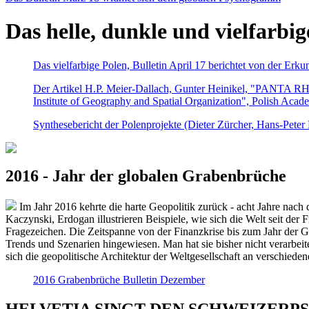
Das helle, dunkle und vielfarbig
Das vielfarbige Polen, Bulletin April 17 berichtet von der Erk
Der Artikel H.P. Meier-Dallach, Gunter Heinikel, "PANTA RHEI
Institute of Geography and Spatial Organization", Polish Acad
Synthesebericht der Polenprojekte (Dieter Zürcher, Hans-Pete
2016 - Jahr der globalen Grabenbrüche
Im Jahr 2016 kehrte die harte Geopolitik zurück - acht Jahre nach 
Kaczynski, Erdogan illustrieren Beispiele, wie sich die Welt seit der
Fragezeichen. Die Zeitspanne von der Finanzkrise bis zum Jahr der Gr
Trends und Szenarien hingewiesen. Man hat sie bisher nicht verarbe
sich die geopolitische Architektur der Weltgesellschaft an verschiede
2016 Grabenbrüche Bulletin Dezember
HELVETIA SINGT DEN SCHWEIZERPSALM 2