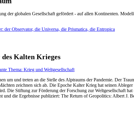
läum
ng der globalen Gesellschaft gefördert - auf allen Kontinenten. Modelle
 der Observator, die Universa, die Prismatica, die Entropica
 des Kalten Krieges
ante Thema: Krieg und Weltgesellschaft
en um und treten an die Stelle des Alptraums der Pandemie. Der Traum v
ten zeichnen sich ab. Die Epoche Kalter Krieg hat seinen Ableger bis 
d. Die Stiftung zur Förderung der Forschung zur Weltgesellschaft hat
 und die Ergebnisse publiziert: The Return of Geopolitics: Albert J. Be