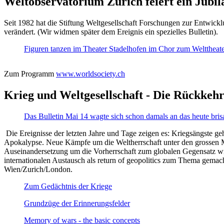
Weltobservatorium Zürich feiert ein Jubi
Seit 1982 hat die Stiftung Weltgesellschaft Forschungen zur Entwicklu
verändert. (Wir widmen später dem Ereignis ein spezielles Bulletin).
Figuren tanzen im Theater Stadelhofen im Chor zum Welttheater:
Zum Programm
www.worldsociety.ch
Krieg und Weltgesellschaft - Die Rückkehr
Das Bulletin Mai 14 wagte sich schon damals an das heute bris
Die Ereignisse der letzten Jahre und Tage zeigen es: Kriegsängste geh
Apokalypse. Neue Kämpfe um die Weltherrschaft unter den grossen Mäch
Auseinandersetzung um die Vorherrschaft zum globalen Gegensatz wir
internationalen Austausch als return of geopolitics zum Thema gemacht
Wien/Zurich/London.
Zum Gedächtnis der Kriege
Grundzüge der Erinnerungsfelder
Memory of wars - the basic concepts