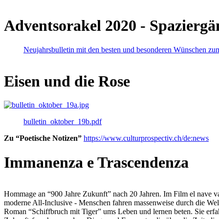
Adventsorakel 2020 - Spaziergä
Neujahrsbulletin mit den besten und besonderen Wünschen zu
Eisen und die Rose
bulletin_oktober_19b.pdf
Zu “Poetische Notizen”
https://www.culturprospectiv.ch/de:news
Immanenza e Trascendenza
Hommage an “900 Jahre Zukunft” nach 20 Jahren. Im Film el nave va lies
moderne All-Inclusive - Menschen fahren massenweise durch die Weltm
Roman “Schiffbruch mit Tiger” ums Leben und lernen beten. Sie erfah