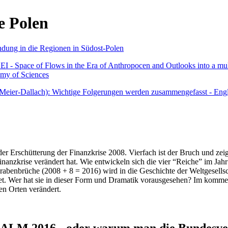
e Polen
undung in die Regionen in Südost-Polen
 - Space of Flows in the Era of Anthropocen and Outlooks into a mult
emy of Sciences
r Meier-Dallach): Wichtige Folgerungen werden zusammengefasst - Engl
der Erschütterung der Finanzkrise 2008. Vierfach ist der Bruch und zeig
 Finanzkrise verändert hat. Wie entwickeln sich die vier “Reiche” im J
abenbrüche (2008 + 8 = 2016) wird in die Geschichte der Weltgesellsch
itet. Wer hat sie in dieser Form und Dramatik vorausgesehen? Im komm
nen Orten verändert.
016 - oder warum man die Bundesverfa