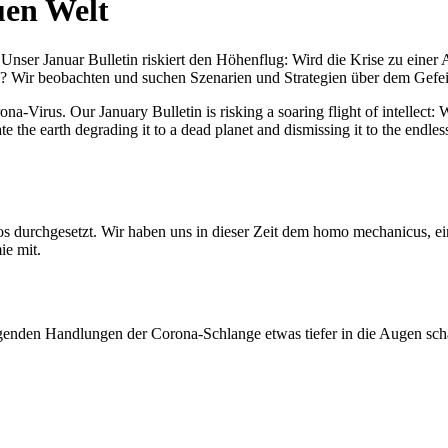
uen Welt
nser Januar Bulletin riskiert den Höhenflug: Wird die Krise zu einer 
All? Wir beobachten und suchen Szenarien und Strategien über dem Ge
-Virus. Our January Bulletin is risking a soaring flight of intellect: Wi
te the earth degrading it to a dead planet and dismissing it to the endl
os durchgesetzt. Wir haben uns in dieser Zeit dem homo mechanicus, e
ie mit.
genden Handlungen der Corona-Schlange etwas tiefer in die Augen sc