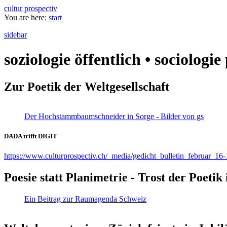
cultur prospectiv
You are here:
start
sidebar
soziologie öffentlich • sociologi
Zur Poetik der Weltgesellschaft
Der Hochstammbaumschneider in Sorge - Bilder von gs
DADA trifft DIGIT
https://www.culturprospectiv.ch/_media/gedicht_bulletin_februar_16-
Poesie statt Planimetrie - Trost der Poeti
Ein Beitrag zur Raumagenda Schweiz