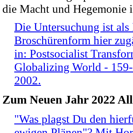
die Macht und Hegemonie in
Die Untersuchung ist als 
Broschürenform hier zugä
in: Postsocialist Transfo
Globalizing World - 159
2002.
Zum Neuen Jahr 2022 All
"Was plagst Du den hierf
ewigen Plänen"? Mit Hora