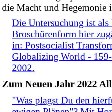
die Macht und Hegemonie in
Die Untersuchung ist als 
Broschürenform hier zugä
in: Postsocialist Transfo
Globalizing World - 159
2002.
Zum Neuen Jahr 2022 All
"Was plagst Du den hierf
ewigen Plänen"? Mit Hora