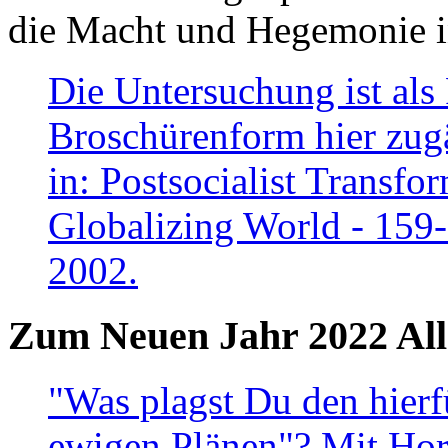
die Macht und Hegemonie in
Die Untersuchung ist als 
Broschürenform hier zugä
in: Postsocialist Transfo
Globalizing World - 159
2002.
Zum Neuen Jahr 2022 All
"Was plagst Du den hierf
ewigen Plänen"? Mit Hora