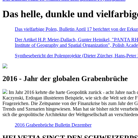
Das helle, dunkle und vielfarbig
Das vielfarbige Polen, Bulletin April 17 berichtet von der Erk
Der Artikel H.P. Meier-Dallach, Gunter Heinikel, "PANTA RHEI
Institute of Geography and Spatial Organization", Polish Acad
Synthesebericht der Polenprojekte (Dieter Zürcher, Hans-Pete
2016 - Jahr der globalen Grabenbrüche
Im Jahr 2016 kehrte die harte Geopolitik zurück - acht Jahre nach 
Kaczynski, Erdogan illustrieren Beispiele, wie sich die Welt seit der
Fragezeichen. Die Zeitspanne von der Finanzkrise bis zum Jahr der Gr
Trends und Szenarien hingewiesen. Man hat sie bisher nicht verarbe
sich die geopolitische Architektur der Weltgesellschaft an verschiede
2016 Grabenbrüche Bulletin Dezember
HELVETIA SINGT DEN SCHWEIZERPSALM 2