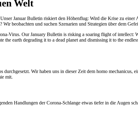
uen Welt
nser Januar Bulletin riskiert den Höhenflug: Wird die Krise zu einer 
All? Wir beobachten und suchen Szenarien und Strategien über dem Ge
-Virus. Our January Bulletin is risking a soaring flight of intellect: Wi
te the earth degrading it to a dead planet and dismissing it to the endl
os durchgesetzt. Wir haben uns in dieser Zeit dem homo mechanicus, e
ie mit.
genden Handlungen der Corona-Schlange etwas tiefer in die Augen sc