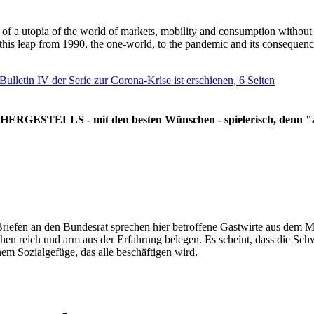
g of a utopia of the world of markets, mobility and consumption withou
 this leap from 1990, the one-world, to the pandemic and its consequenc
 Bulletin IV der Serie zur Corona-Krise ist erschienen, 6 Seiten
RGESTELLS - mit den besten Wünschen - spielerisch, denn "all
Briefen an den Bundesrat sprechen hier betroffene Gastwirte aus dem Mi
hen reich und arm aus der Erfahrung belegen. Es scheint, dass die Sc
nem Sozialgefüge, das alle beschäftigen wird.