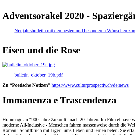
Adventsorakel 2020 - Spaziergä
Neujahrsbulletin mit den besten und besonderen Wünschen zu
Eisen und die Rose
bulletin_oktober_19b.pdf
Zu “Poetische Notizen”
https://www.culturprospectiv.ch/de:news
Immanenza e Trascendenza
Hommage an “900 Jahre Zukunft” nach 20 Jahren. Im Film el nave va lies
moderne All-Inclusive - Menschen fahren massenweise durch die Weltm
Roman “Schiffbruch mit Tiger” ums Leben und lernen beten. Sie erfah