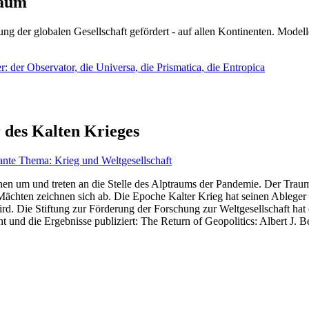
läum
ng der globalen Gesellschaft gefördert - auf allen Kontinenten. Modelle
 der Observator, die Universa, die Prismatica, die Entropica
 des Kalten Krieges
ante Thema: Krieg und Weltgesellschaft
en um und treten an die Stelle des Alptraums der Pandemie. Der Traum v
ten zeichnen sich ab. Die Epoche Kalter Krieg hat seinen Ableger bis 
d. Die Stiftung zur Förderung der Forschung zur Weltgesellschaft hat
 und die Ergebnisse publiziert: The Return of Geopolitics: Albert J. Be