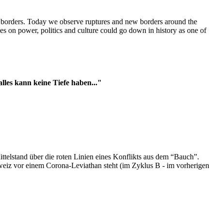
t borders. Today we observe ruptures and new borders around the
es on power, politics and culture could go down in history as one of
es kann keine Tiefe haben..."
ttelstand über die roten Linien eines Konflikts aus dem “Bauch”.
hweiz vor einem Corona-Leviathan steht (im Zyklus B - im vorherigen