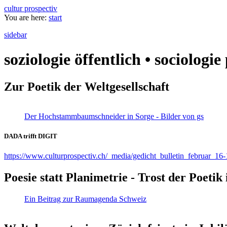
cultur prospectiv
You are here:
start
sidebar
soziologie öffentlich • sociologi
Zur Poetik der Weltgesellschaft
Der Hochstammbaumschneider in Sorge - Bilder von gs
DADA trifft DIGIT
https://www.culturprospectiv.ch/_media/gedicht_bulletin_februar_16-
Poesie statt Planimetrie - Trost der Poeti
Ein Beitrag zur Raumagenda Schweiz