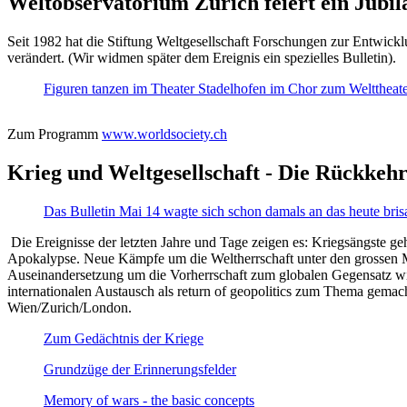
Weltobservatorium Zürich feiert ein Jubi
Seit 1982 hat die Stiftung Weltgesellschaft Forschungen zur Entwicklu
verändert. (Wir widmen später dem Ereignis ein spezielles Bulletin).
Figuren tanzen im Theater Stadelhofen im Chor zum Welttheater:
Zum Programm
www.worldsociety.ch
Krieg und Weltgesellschaft - Die Rückkehr
Das Bulletin Mai 14 wagte sich schon damals an das heute bris
Die Ereignisse der letzten Jahre und Tage zeigen es: Kriegsängste geh
Apokalypse. Neue Kämpfe um die Weltherrschaft unter den grossen Mäch
Auseinandersetzung um die Vorherrschaft zum globalen Gegensatz wir
internationalen Austausch als return of geopolitics zum Thema gemacht
Wien/Zurich/London.
Zum Gedächtnis der Kriege
Grundzüge der Erinnerungsfelder
Memory of wars - the basic concepts