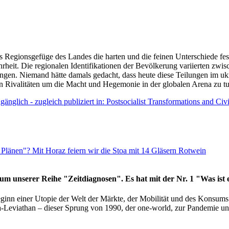
as Regionsgefüge des Landes die harten und die feinen Unterschiede fes
hrheit. Die regionalen Identifikationen der Bevölkerung variierten zwi
ngen. Niemand hätte damals gedacht, dass heute diese Teilungen im uk
 den Rivalitäten um die Macht und Hegemonie in der globalen Arena zu t
änglich - zugleich publiziert in: Postsocialist Transformations and Ci
Plänen"? Mit Horaz feiern wir die Stoa mit 14 Gläsern Rotwein
läum unserer Reihe "Zeitdiagnosen". Es hat mit der Nr. 1 "Was ist
eginn einer Utopie der Welt der Märkte, der Mobilität und des Konsu
viathan – dieser Sprung von 1990, der one-world, zur Pandemie und i