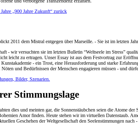
e offene und verborgene Transzendenz erzählen.
0 Jahre „900 Jahre Zukunft“ zurück
lickt 2011 dem Mistral entgegen über Marseille. - Sie ist im letzten J
ft - wir versuchten sie im letzten Bulletin “Weltseele im Stress” qual
nicht leicht zu ertragen. Unser Essay ist aus dem Festvortrag zur Eröf
 Kunstakademie - ein Trost, eine Herausforderung und starke Erfahrun
en Nöten und Bedürfnissen der Menschen engagieren müssen - und dürf
dungen, Bilder, Szenarien.
ihrer Stimmungslage
ejahten dies und meinten gar, die Sonnenstäubchen seien die Atome der
n Bohemien Amor finden. Heute stehen wir im virtuellen Datenstaub. Am
aktuellen Geschehen der Weltgesellschaft den Seelenstimmungen nach - 