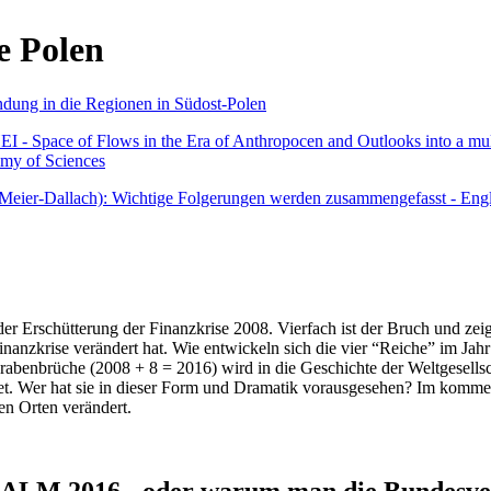
e Polen
undung in die Regionen in Südost-Polen
 - Space of Flows in the Era of Anthropocen and Outlooks into a mult
emy of Sciences
r Meier-Dallach): Wichtige Folgerungen werden zusammengefasst - Engl
der Erschütterung der Finanzkrise 2008. Vierfach ist der Bruch und zeig
 Finanzkrise verändert hat. Wie entwickeln sich die vier “Reiche” im J
abenbrüche (2008 + 8 = 2016) wird in die Geschichte der Weltgesellsch
itet. Wer hat sie in dieser Form und Dramatik vorausgesehen? Im komm
nen Orten verändert.
016 - oder warum man die Bundesverfa