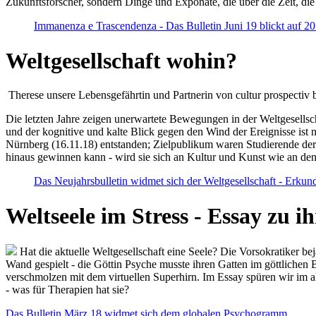
Zukunftsforscher, sondern Dinge und Exponate, die über die Zeit, di
Immanenza e Trascendenza - Das Bulletin Juni 19 blickt auf 2
Weltgesellschaft wohin?
Therese unsere Lebensgefährtin und Partnerin von cultur prospectiv b
Die letzten Jahre zeigen unerwartete Bewegungen in der Weltgesellscha
und der kognitive und kalte Blick gegen den Wind der Ereignisse ist 
Nürnberg (16.11.18) entstanden; Zielpublikum waren Studierende der
hinaus gewinnen kann - wird sie sich an Kultur und Kunst wie an d
Das Neujahrsbulletin widmet sich der Weltgesellschaft - Erkun
Weltseele im Stress - Essay zu 
Hat die aktuelle Weltgesellschaft eine Seele? Die Vorsokratiker b
Wand gespielt - die Göttin Psyche musste ihren Gatten im göttliche
verschmolzen mit dem virtuellen Superhirn. Im Essay spüren wir im 
- was für Therapien hat sie?
Das Bulletin März 18 widmet sich dem globalen Psychogramm