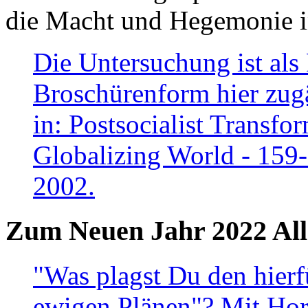
die Macht und Hegemonie in
Die Untersuchung ist als 
Broschürenform hier zugä
in: Postsocialist Transfo
Globalizing World - 159
2002.
Zum Neuen Jahr 2022 All
"Was plagst Du den hierf
ewigen Plänen"? Mit Hora