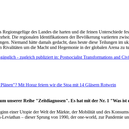
as Regionsgefüge des Landes die harten und die feinen Unterschiede fes
hrheit. Die regionalen Identifikationen der Bevölkerung variierten zwi
ngen. Niemand hätte damals gedacht, dass heute diese Teilungen im uk
 den Rivalitäten um die Macht und Hegemonie in der globalen Arena zu t
änglich - zugleich publiziert in: Postsocialist Transformations and Ci
Plänen"? Mit Horaz feiern wir die Stoa mit 14 Gläsern Rotwein
läum unserer Reihe "Zeitdiagnosen". Es hat mit der Nr. 1 "Was ist
eginn einer Utopie der Welt der Märkte, der Mobilität und des Konsu
viathan – dieser Sprung von 1990, der one-world, zur Pandemie und i