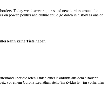
t borders. Today we observe ruptures and new borders around the
es on power, politics and culture could go down in history as one of
es kann keine Tiefe haben..."
ttelstand über die roten Linien eines Konflikts aus dem “Bauch”.
hweiz vor einem Corona-Leviathan steht (im Zyklus B - im vorherigen