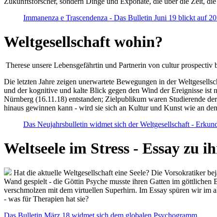
Zukunftsforscher, sondern Dinge und Exponate, die über die Zeit, di
Immanenza e Trascendenza - Das Bulletin Juni 19 blickt auf 2
Weltgesellschaft wohin?
Therese unsere Lebensgefährtin und Partnerin von cultur prospectiv b
Die letzten Jahre zeigen unerwartete Bewegungen in der Weltgesellscha
und der kognitive und kalte Blick gegen den Wind der Ereignisse ist 
Nürnberg (16.11.18) entstanden; Zielpublikum waren Studierende der
hinaus gewinnen kann - wird sie sich an Kultur und Kunst wie an d
Das Neujahrsbulletin widmet sich der Weltgesellschaft - Erkun
Weltseele im Stress - Essay zu 
Hat die aktuelle Weltgesellschaft eine Seele? Die Vorsokratiker b
Wand gespielt - die Göttin Psyche musste ihren Gatten im göttliche
verschmolzen mit dem virtuellen Superhirn. Im Essay spüren wir im 
- was für Therapien hat sie?
Das Bulletin März 18 widmet sich dem globalen Psychogramm