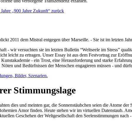
e offene und verborgene Transzendenz erzählen.
0 Jahre „900 Jahre Zukunft“ zurück
lickt 2011 dem Mistral entgegen über Marseille. - Sie ist im letzten J
ft - wir versuchten sie im letzten Bulletin “Weltseele im Stress” qual
nicht leicht zu ertragen. Unser Essay ist aus dem Festvortrag zur Eröf
 Kunstakademie - ein Trost, eine Herausforderung und starke Erfahrun
en Nöten und Bedürfnissen der Menschen engagieren müssen - und dürf
dungen, Bilder, Szenarien.
ihrer Stimmungslage
ejahten dies und meinten gar, die Sonnenstäubchen seien die Atome der
n Bohemien Amor finden. Heute stehen wir im virtuellen Datenstaub. Am
aktuellen Geschehen der Weltgesellschaft den Seelenstimmungen nach - 