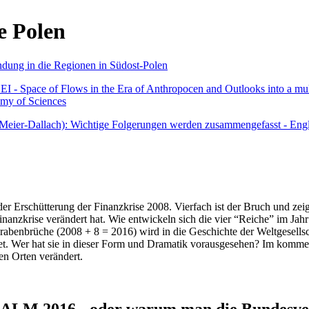
e Polen
undung in die Regionen in Südost-Polen
 - Space of Flows in the Era of Anthropocen and Outlooks into a mult
emy of Sciences
r Meier-Dallach): Wichtige Folgerungen werden zusammengefasst - Engl
der Erschütterung der Finanzkrise 2008. Vierfach ist der Bruch und zeig
 Finanzkrise verändert hat. Wie entwickeln sich die vier “Reiche” im J
abenbrüche (2008 + 8 = 2016) wird in die Geschichte der Weltgesellsch
itet. Wer hat sie in dieser Form und Dramatik vorausgesehen? Im komm
nen Orten verändert.
016 - oder warum man die Bundesverfa