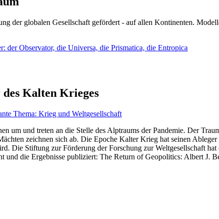
läum
ng der globalen Gesellschaft gefördert - auf allen Kontinenten. Modelle
 der Observator, die Universa, die Prismatica, die Entropica
 des Kalten Krieges
ante Thema: Krieg und Weltgesellschaft
en um und treten an die Stelle des Alptraums der Pandemie. Der Traum v
ten zeichnen sich ab. Die Epoche Kalter Krieg hat seinen Ableger bis 
d. Die Stiftung zur Förderung der Forschung zur Weltgesellschaft hat
 und die Ergebnisse publiziert: The Return of Geopolitics: Albert J. Be