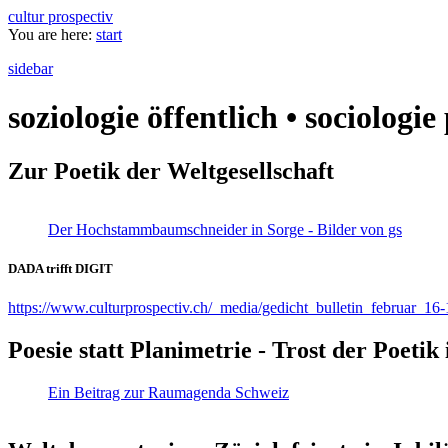
cultur prospectiv
You are here:
start
sidebar
soziologie öffentlich • sociologi
Zur Poetik der Weltgesellschaft
Der Hochstammbaumschneider in Sorge - Bilder von gs
DADA trifft DIGIT
https://www.culturprospectiv.ch/_media/gedicht_bulletin_februar_16-
Poesie statt Planimetrie - Trost der Poeti
Ein Beitrag zur Raumagenda Schweiz