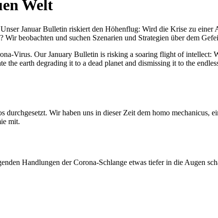
uen Welt
nser Januar Bulletin riskiert den Höhenflug: Wird die Krise zu einer 
All? Wir beobachten und suchen Szenarien und Strategien über dem Ge
-Virus. Our January Bulletin is risking a soaring flight of intellect: Wi
te the earth degrading it to a dead planet and dismissing it to the endl
os durchgesetzt. Wir haben uns in dieser Zeit dem homo mechanicus, e
ie mit.
genden Handlungen der Corona-Schlange etwas tiefer in die Augen sc