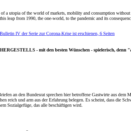
g of a utopia of the world of markets, mobility and consumption withou
 this leap from 1990, the one-world, to the pandemic and its consequenc
 Bulletin IV der Serie zur Corona-Krise ist erschienen, 6 Seiten
RGESTELLS - mit den besten Wünschen - spielerisch, denn "all
Briefen an den Bundesrat sprechen hier betroffene Gastwirte aus dem Mi
hen reich und arm aus der Erfahrung belegen. Es scheint, dass die Sc
nem Sozialgefüge, das alle beschäftigen wird.