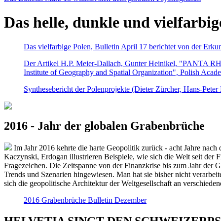
Das helle, dunkle und vielfarbig
Das vielfarbige Polen, Bulletin April 17 berichtet von der Erk
Der Artikel H.P. Meier-Dallach, Gunter Heinikel, "PANTA RHEI
Institute of Geography and Spatial Organization", Polish Acad
Synthesebericht der Polenprojekte (Dieter Zürcher, Hans-Pete
2016 - Jahr der globalen Grabenbrüche
Im Jahr 2016 kehrte die harte Geopolitik zurück - acht Jahre nach 
Kaczynski, Erdogan illustrieren Beispiele, wie sich die Welt seit der
Fragezeichen. Die Zeitspanne von der Finanzkrise bis zum Jahr der Gr
Trends und Szenarien hingewiesen. Man hat sie bisher nicht verarbe
sich die geopolitische Architektur der Weltgesellschaft an verschiede
2016 Grabenbrüche Bulletin Dezember
HELVETIA SINGT DEN SCHWEIZERPSALM 2