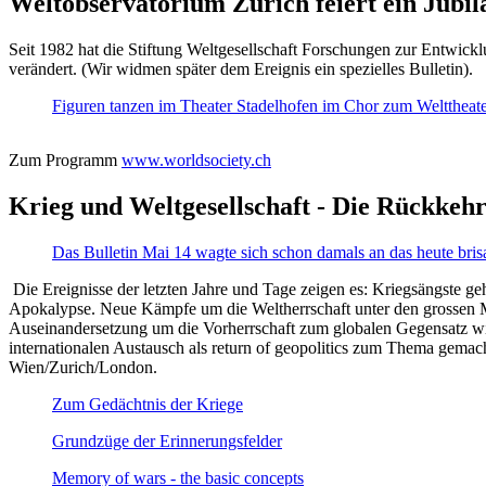
Weltobservatorium Zürich feiert ein Jubi
Seit 1982 hat die Stiftung Weltgesellschaft Forschungen zur Entwicklu
verändert. (Wir widmen später dem Ereignis ein spezielles Bulletin).
Figuren tanzen im Theater Stadelhofen im Chor zum Welttheater:
Zum Programm
www.worldsociety.ch
Krieg und Weltgesellschaft - Die Rückkehr
Das Bulletin Mai 14 wagte sich schon damals an das heute bris
Die Ereignisse der letzten Jahre und Tage zeigen es: Kriegsängste geh
Apokalypse. Neue Kämpfe um die Weltherrschaft unter den grossen Mäch
Auseinandersetzung um die Vorherrschaft zum globalen Gegensatz wir
internationalen Austausch als return of geopolitics zum Thema gemacht
Wien/Zurich/London.
Zum Gedächtnis der Kriege
Grundzüge der Erinnerungsfelder
Memory of wars - the basic concepts