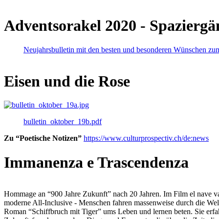
Adventsorakel 2020 - Spaziergä
Neujahrsbulletin mit den besten und besonderen Wünschen zu
Eisen und die Rose
bulletin_oktober_19b.pdf
Zu “Poetische Notizen”
https://www.culturprospectiv.ch/de:news
Immanenza e Trascendenza
Hommage an “900 Jahre Zukunft” nach 20 Jahren. Im Film el nave va lies
moderne All-Inclusive - Menschen fahren massenweise durch die Weltm
Roman “Schiffbruch mit Tiger” ums Leben und lernen beten. Sie erfah