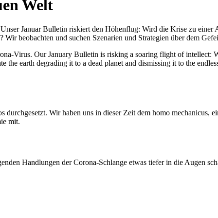
uen Welt
nser Januar Bulletin riskiert den Höhenflug: Wird die Krise zu einer 
All? Wir beobachten und suchen Szenarien und Strategien über dem Ge
-Virus. Our January Bulletin is risking a soaring flight of intellect: Wi
te the earth degrading it to a dead planet and dismissing it to the endl
os durchgesetzt. Wir haben uns in dieser Zeit dem homo mechanicus, e
ie mit.
genden Handlungen der Corona-Schlange etwas tiefer in die Augen sc