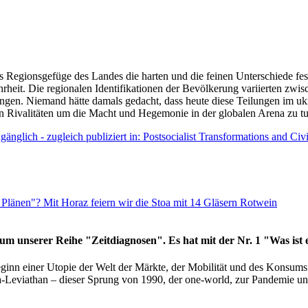
as Regionsgefüge des Landes die harten und die feinen Unterschiede fes
hrheit. Die regionalen Identifikationen der Bevölkerung variierten zwi
ngen. Niemand hätte damals gedacht, dass heute diese Teilungen im uk
 den Rivalitäten um die Macht und Hegemonie in der globalen Arena zu t
änglich - zugleich publiziert in: Postsocialist Transformations and Ci
Plänen"? Mit Horaz feiern wir die Stoa mit 14 Gläsern Rotwein
läum unserer Reihe "Zeitdiagnosen". Es hat mit der Nr. 1 "Was ist
eginn einer Utopie der Welt der Märkte, der Mobilität und des Konsu
viathan – dieser Sprung von 1990, der one-world, zur Pandemie und i