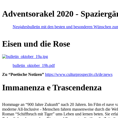
Adventsorakel 2020 - Spaziergä
Neujahrsbulletin mit den besten und besonderen Wünschen zu
Eisen und die Rose
bulletin_oktober_19b.pdf
Zu “Poetische Notizen”
https://www.culturprospectiv.ch/de:news
Immanenza e Trascendenza
Hommage an “900 Jahre Zukunft” nach 20 Jahren. Im Film el nave va lies
moderne All-Inclusive - Menschen fahren massenweise durch die Weltm
Roman “Schiffbruch mit Tiger” ums Leben und lernen beten. Sie erfah