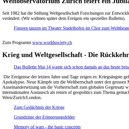
Weltobservatorium Zürich feiert ein Jubi
Seit 1982 hat die Stiftung Weltgesellschaft Forschungen zur Entwicklu
verändert. (Wir widmen später dem Ereignis ein spezielles Bulletin).
Figuren tanzen im Theater Stadelhofen im Chor zum Welttheater:
Zum Programm
www.worldsociety.ch
Krieg und Weltgesellschaft - Die Rückkehr
Das Bulletin Mai 14 wagte sich schon damals an das heute bris
Die Ereignisse der letzten Jahre und Tage zeigen es: Kriegsängste geh
Apokalypse. Neue Kämpfe um die Weltherrschaft unter den grossen Mäch
Auseinandersetzung um die Vorherrschaft zum globalen Gegensatz wir
internationalen Austausch als return of geopolitics zum Thema gemacht
Wien/Zurich/London.
Zum Gedächtnis der Kriege
Grundzüge der Erinnerungsfelder
Memory of wars - the basic concepts