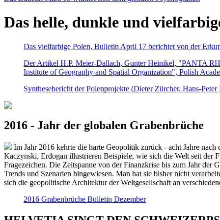
Das helle, dunkle und vielfarbig
Das vielfarbige Polen, Bulletin April 17 berichtet von der Erk
Der Artikel H.P. Meier-Dallach, Gunter Heinikel, "PANTA RHEI
Institute of Geography and Spatial Organization", Polish Acad
Synthesebericht der Polenprojekte (Dieter Zürcher, Hans-Pete
2016 - Jahr der globalen Grabenbrüche
Im Jahr 2016 kehrte die harte Geopolitik zurück - acht Jahre nach 
Kaczynski, Erdogan illustrieren Beispiele, wie sich die Welt seit der
Fragezeichen. Die Zeitspanne von der Finanzkrise bis zum Jahr der Gr
Trends und Szenarien hingewiesen. Man hat sie bisher nicht verarbe
sich die geopolitische Architektur der Weltgesellschaft an verschiede
2016 Grabenbrüche Bulletin Dezember
HELVETIA SINGT DEN SCHWEIZERPSALM 2