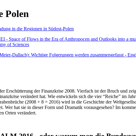
e Polen
undung in die Regionen in Südost-Polen
 - Space of Flows in the Era of Anthropocen and Outlooks into a mult
emy of Sciences
r Meier-Dallach): Wichtige Folgerungen werden zusammengefasst - Engl
der Erschütterung der Finanzkrise 2008. Vierfach ist der Bruch und zeig
 Finanzkrise verändert hat. Wie entwickeln sich die vier “Reiche” im J
abenbrüche (2008 + 8 = 2016) wird in die Geschichte der Weltgesellsch
itet. Wer hat sie in dieser Form und Dramatik vorausgesehen? Im komm
nen Orten verändert.
016 - oder warum man die Bundesverfa