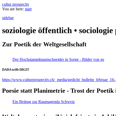
cultur prospectiv
You are here:
start
sidebar
soziologie öffentlich • sociologi
Zur Poetik der Weltgesellschaft
Der Hochstammbaumschneider in Sorge - Bilder von gs
DADA trifft DIGIT
https://www.culturprospectiv.ch/_media/gedicht_bulletin_februar_16-
Poesie statt Planimetrie - Trost der Poeti
Ein Beitrag zur Raumagenda Schweiz