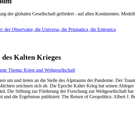
läum
ng der globalen Gesellschaft gefördert - auf allen Kontinenten. Modelle
 der Observator, die Universa, die Prismatica, die Entropica
 des Kalten Krieges
ante Thema: Krieg und Weltgesellschaft
en um und treten an die Stelle des Alptraums der Pandemie. Der Traum v
ten zeichnen sich ab. Die Epoche Kalter Krieg hat seinen Ableger bis 
d. Die Stiftung zur Förderung der Forschung zur Weltgesellschaft hat
 und die Ergebnisse publiziert: The Return of Geopolitics: Albert J. Be