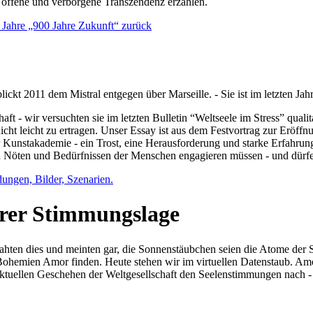
e offene und verborgene Transzendenz erzählen.
0 Jahre „900 Jahre Zukunft“ zurück
lickt 2011 dem Mistral entgegen über Marseille. - Sie ist im letzten J
ft - wir versuchten sie im letzten Bulletin “Weltseele im Stress” qual
nicht leicht zu ertragen. Unser Essay ist aus dem Festvortrag zur Eröf
 Kunstakademie - ein Trost, eine Herausforderung und starke Erfahrun
en Nöten und Bedürfnissen der Menschen engagieren müssen - und dürf
dungen, Bilder, Szenarien.
ihrer Stimmungslage
ejahten dies und meinten gar, die Sonnenstäubchen seien die Atome der
n Bohemien Amor finden. Heute stehen wir im virtuellen Datenstaub. Am
aktuellen Geschehen der Weltgesellschaft den Seelenstimmungen nach - 