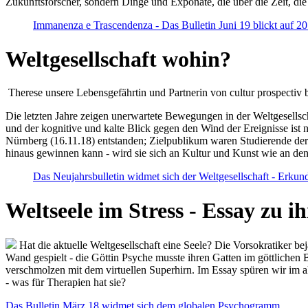
Zukunftsforscher, sondern Dinge und Exponate, die über die Zeit, di
Immanenza e Trascendenza - Das Bulletin Juni 19 blickt auf 2
Weltgesellschaft wohin?
Therese unsere Lebensgefährtin und Partnerin von cultur prospectiv b
Die letzten Jahre zeigen unerwartete Bewegungen in der Weltgesellscha
und der kognitive und kalte Blick gegen den Wind der Ereignisse ist 
Nürnberg (16.11.18) entstanden; Zielpublikum waren Studierende der
hinaus gewinnen kann - wird sie sich an Kultur und Kunst wie an d
Das Neujahrsbulletin widmet sich der Weltgesellschaft - Erkun
Weltseele im Stress - Essay zu 
Hat die aktuelle Weltgesellschaft eine Seele? Die Vorsokratiker b
Wand gespielt - die Göttin Psyche musste ihren Gatten im göttliche
verschmolzen mit dem virtuellen Superhirn. Im Essay spüren wir im 
- was für Therapien hat sie?
Das Bulletin März 18 widmet sich dem globalen Psychogramm