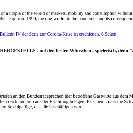
g of a utopia of the world of markets, mobility and consumption withou
 this leap from 1990, the one-world, to the pandemic and its consequenc
 Bulletin IV der Serie zur Corona-Krise ist erschienen, 6 Seiten
RGESTELLS - mit den besten Wünschen - spielerisch, denn "all
Briefen an den Bundesrat sprechen hier betroffene Gastwirte aus dem Mi
hen reich und arm aus der Erfahrung belegen. Es scheint, dass die Sc
nem Sozialgefüge, das alle beschäftigen wird.