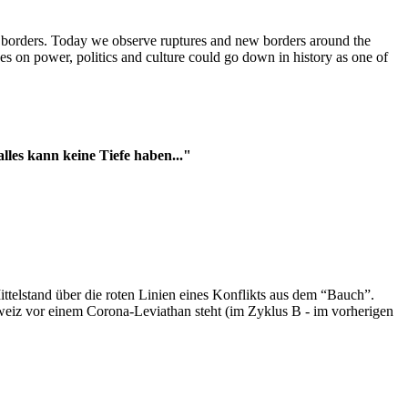
t borders. Today we observe ruptures and new borders around the
es on power, politics and culture could go down in history as one of
es kann keine Tiefe haben..."
ttelstand über die roten Linien eines Konflikts aus dem “Bauch”.
hweiz vor einem Corona-Leviathan steht (im Zyklus B - im vorherigen