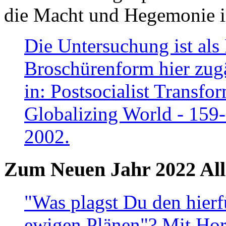
die Macht und Hegemonie in
Die Untersuchung ist als 
Broschürenform hier zugä
in: Postsocialist Transfo
Globalizing World - 159
2002.
Zum Neuen Jahr 2022 All
"Was plagst Du den hierf
ewigen Plänen"? Mit Hora