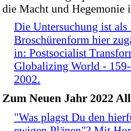
die Macht und Hegemonie in
Die Untersuchung ist als 
Broschürenform hier zugä
in: Postsocialist Transfo
Globalizing World - 159
2002.
Zum Neuen Jahr 2022 All
"Was plagst Du den hierf
ewigen Plänen"? Mit Hora