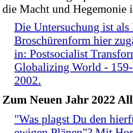
die Macht und Hegemonie in
Die Untersuchung ist als 
Broschürenform hier zugä
in: Postsocialist Transfo
Globalizing World - 159
2002.
Zum Neuen Jahr 2022 All
"Was plagst Du den hierf
ewigen Plänen"? Mit Hora