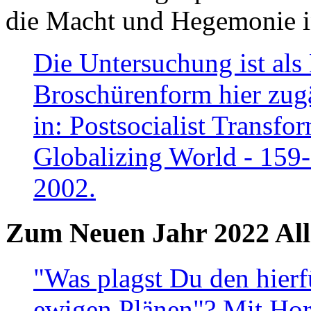
die Macht und Hegemonie in
Die Untersuchung ist als 
Broschürenform hier zugä
in: Postsocialist Transfo
Globalizing World - 159
2002.
Zum Neuen Jahr 2022 All
"Was plagst Du den hierf
ewigen Plänen"? Mit Hora