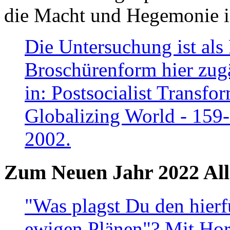
die Macht und Hegemonie in
Die Untersuchung ist als 
Broschürenform hier zugä
in: Postsocialist Transfo
Globalizing World - 159
2002.
Zum Neuen Jahr 2022 All
"Was plagst Du den hierf
ewigen Plänen"? Mit Hora