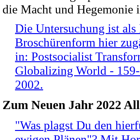
die Macht und Hegemonie in
Die Untersuchung ist als 
Broschürenform hier zugä
in: Postsocialist Transfo
Globalizing World - 159
2002.
Zum Neuen Jahr 2022 All
"Was plagst Du den hierf
ewigen Plänen"? Mit Hora