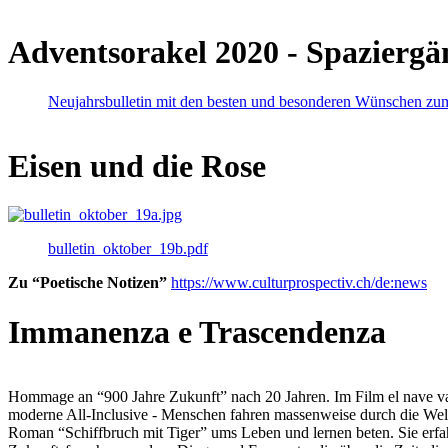
Adventsorakel 2020 - Spaziergä
Neujahrsbulletin mit den besten und besonderen Wünschen zu
Eisen und die Rose
bulletin_oktober_19b.pdf
Zu “Poetische Notizen”
https://www.culturprospectiv.ch/de:news
Immanenza e Trascendenza
Hommage an “900 Jahre Zukunft” nach 20 Jahren. Im Film el nave va lies
moderne All-Inclusive - Menschen fahren massenweise durch die Weltm
Roman “Schiffbruch mit Tiger” ums Leben und lernen beten. Sie erfah