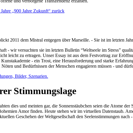
e offene und verborgene Transzendenz erzählen.
0 Jahre „900 Jahre Zukunft“ zurück
lickt 2011 dem Mistral entgegen über Marseille. - Sie ist im letzten J
ft - wir versuchten sie im letzten Bulletin “Weltseele im Stress” qual
nicht leicht zu ertragen. Unser Essay ist aus dem Festvortrag zur Eröf
 Kunstakademie - ein Trost, eine Herausforderung und starke Erfahrun
en Nöten und Bedürfnissen der Menschen engagieren müssen - und dürf
dungen, Bilder, Szenarien.
ihrer Stimmungslage
ejahten dies und meinten gar, die Sonnenstäubchen seien die Atome der
n Bohemien Amor finden. Heute stehen wir im virtuellen Datenstaub. Am
aktuellen Geschehen der Weltgesellschaft den Seelenstimmungen nach - 