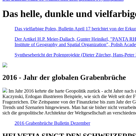
Das helle, dunkle und vielfarbig
Das vielfarbige Polen, Bulletin April 17 berichtet von der Erk
Der Artikel H.P. Meier-Dallach, Gunter Heinikel, "PANTA RHEI
Institute of Geography and Spatial Organization", Polish Acad
Synthesebericht der Polenprojekte (Dieter Zürcher, Hans-Pete
2016 - Jahr der globalen Grabenbrüche
Im Jahr 2016 kehrte die harte Geopolitik zurück - acht Jahre nach 
Kaczynski, Erdogan illustrieren Beispiele, wie sich die Welt seit der
Fragezeichen. Die Zeitspanne von der Finanzkrise bis zum Jahr der Gr
Trends und Szenarien hingewiesen. Man hat sie bisher nicht verarbe
sich die geopolitische Architektur der Weltgesellschaft an verschiede
2016 Grabenbrüche Bulletin Dezember
HELVETIA SINGT DEN SCHWEIZERPSALM 2