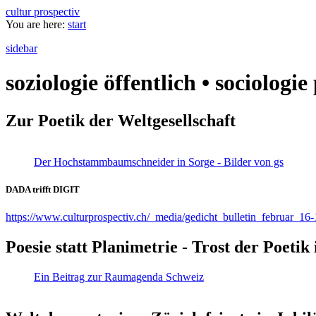
cultur prospectiv
You are here:
start
sidebar
soziologie öffentlich • sociologi
Zur Poetik der Weltgesellschaft
Der Hochstammbaumschneider in Sorge - Bilder von gs
DADA trifft DIGIT
https://www.culturprospectiv.ch/_media/gedicht_bulletin_februar_16-
Poesie statt Planimetrie - Trost der Poeti
Ein Beitrag zur Raumagenda Schweiz