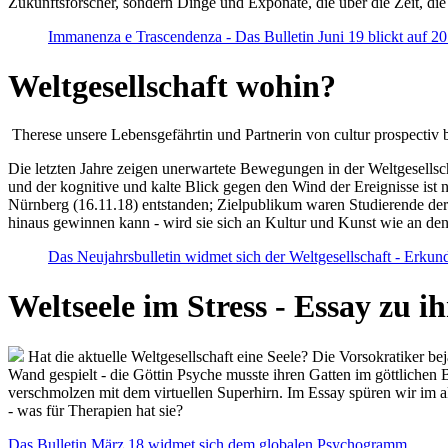
Zukunftsforscher, sondern Dinge und Exponate, die über die Zeit, di
Immanenza e Trascendenza - Das Bulletin Juni 19 blickt auf 2
Weltgesellschaft wohin?
Therese unsere Lebensgefährtin und Partnerin von cultur prospectiv b
Die letzten Jahre zeigen unerwartete Bewegungen in der Weltgesellscha
und der kognitive und kalte Blick gegen den Wind der Ereignisse ist 
Nürnberg (16.11.18) entstanden; Zielpublikum waren Studierende der
hinaus gewinnen kann - wird sie sich an Kultur und Kunst wie an d
Das Neujahrsbulletin widmet sich der Weltgesellschaft - Erkun
Weltseele im Stress - Essay zu 
Hat die aktuelle Weltgesellschaft eine Seele? Die Vorsokratiker b
Wand gespielt - die Göttin Psyche musste ihren Gatten im göttliche
verschmolzen mit dem virtuellen Superhirn. Im Essay spüren wir im 
- was für Therapien hat sie?
Das Bulletin März 18 widmet sich dem globalen Psychogramm