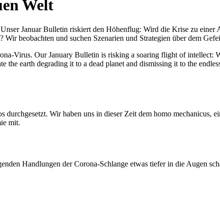
uen Welt
nser Januar Bulletin riskiert den Höhenflug: Wird die Krise zu einer 
All? Wir beobachten und suchen Szenarien und Strategien über dem Ge
-Virus. Our January Bulletin is risking a soaring flight of intellect: Wi
te the earth degrading it to a dead planet and dismissing it to the endl
os durchgesetzt. Wir haben uns in dieser Zeit dem homo mechanicus, e
ie mit.
genden Handlungen der Corona-Schlange etwas tiefer in die Augen sc