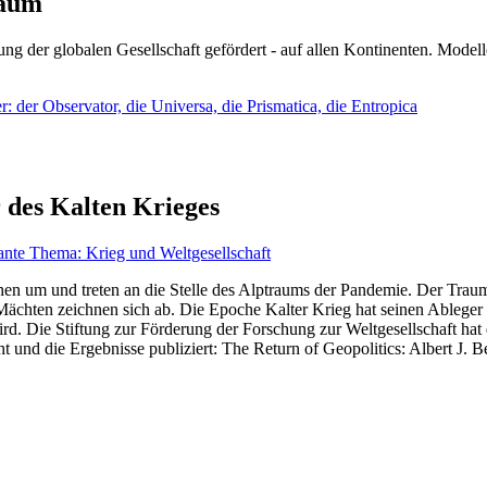
läum
ng der globalen Gesellschaft gefördert - auf allen Kontinenten. Modelle
 der Observator, die Universa, die Prismatica, die Entropica
 des Kalten Krieges
ante Thema: Krieg und Weltgesellschaft
en um und treten an die Stelle des Alptraums der Pandemie. Der Traum v
ten zeichnen sich ab. Die Epoche Kalter Krieg hat seinen Ableger bis 
d. Die Stiftung zur Förderung der Forschung zur Weltgesellschaft hat
 und die Ergebnisse publiziert: The Return of Geopolitics: Albert J. Be