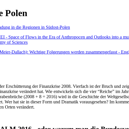
e Polen
undung in die Regionen in Südost-Polen
 - Space of Flows in the Era of Anthropocen and Outlooks into a mult
emy of Sciences
r Meier-Dallach): Wichtige Folgerungen werden zusammengefasst - Engl
der Erschütterung der Finanzkrise 2008. Vierfach ist der Bruch und zeig
 Finanzkrise verändert hat. Wie entwickeln sich die vier “Reiche” im J
abenbrüche (2008 + 8 = 2016) wird in die Geschichte der Weltgesellsch
itet. Wer hat sie in dieser Form und Dramatik vorausgesehen? Im komm
nen Orten verändert.
016 - oder warum man die Bundesverfa