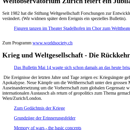
Weltobservatorium Zürich feiert ein Jubi
Seit 1982 hat die Stiftung Weltgesellschaft Forschungen zur Entwicklu
verändert. (Wir widmen später dem Ereignis ein spezielles Bulletin).
Figuren tanzen im Theater Stadelhofen im Chor zum Welttheater:
Zum Programm
www.worldsociety.ch
Krieg und Weltgesellschaft - Die Rückkehr
Das Bulletin Mai 14 wagte sich schon damals an das heute bris
Die Ereignisse der letzten Jahre und Tage zeigen es: Kriegsängste geh
Apokalypse. Neue Kämpfe um die Weltherrschaft unter den grossen Mäch
Auseinandersetzung um die Vorherrschaft zum globalen Gegensatz wir
internationalen Austausch als return of geopolitics zum Thema gemacht
Wien/Zurich/London.
Zum Gedächtnis der Kriege
Grundzüge der Erinnerungsfelder
Memory of wars - the basic concepts