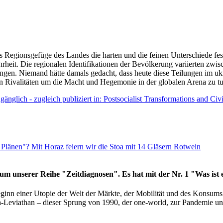
as Regionsgefüge des Landes die harten und die feinen Unterschiede fes
hrheit. Die regionalen Identifikationen der Bevölkerung variierten zwi
ngen. Niemand hätte damals gedacht, dass heute diese Teilungen im uk
 den Rivalitäten um die Macht und Hegemonie in der globalen Arena zu t
änglich - zugleich publiziert in: Postsocialist Transformations and Ci
Plänen"? Mit Horaz feiern wir die Stoa mit 14 Gläsern Rotwein
läum unserer Reihe "Zeitdiagnosen". Es hat mit der Nr. 1 "Was ist
eginn einer Utopie der Welt der Märkte, der Mobilität und des Konsu
viathan – dieser Sprung von 1990, der one-world, zur Pandemie und i