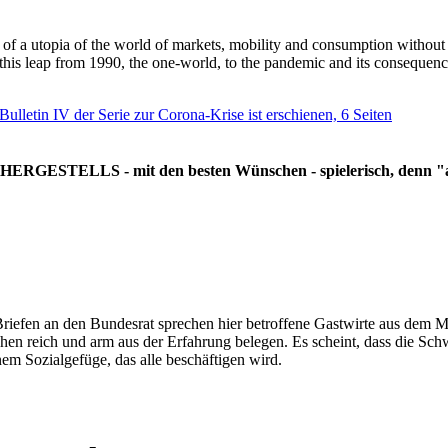
g of a utopia of the world of markets, mobility and consumption withou
 this leap from 1990, the one-world, to the pandemic and its consequenc
 Bulletin IV der Serie zur Corona-Krise ist erschienen, 6 Seiten
RGESTELLS - mit den besten Wünschen - spielerisch, denn "all
Briefen an den Bundesrat sprechen hier betroffene Gastwirte aus dem Mi
hen reich und arm aus der Erfahrung belegen. Es scheint, dass die Sc
nem Sozialgefüge, das alle beschäftigen wird.