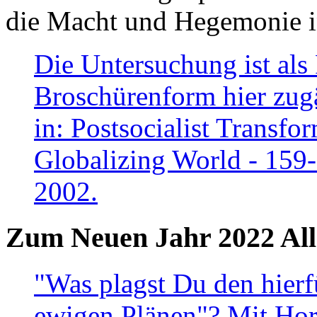
die Macht und Hegemonie in
Die Untersuchung ist als 
Broschürenform hier zugä
in: Postsocialist Transfo
Globalizing World - 159
2002.
Zum Neuen Jahr 2022 All
"Was plagst Du den hierf
ewigen Plänen"? Mit Hora