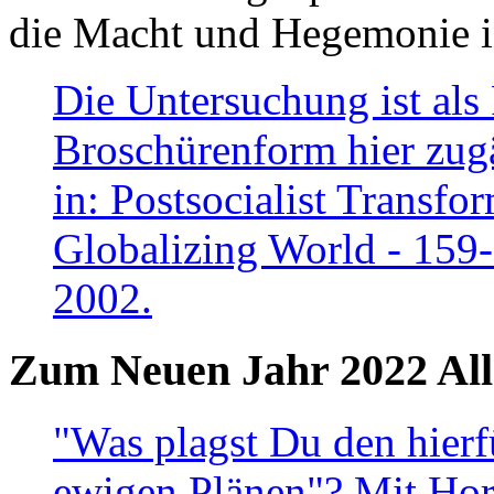
die Macht und Hegemonie in
Die Untersuchung ist als 
Broschürenform hier zugä
in: Postsocialist Transfo
Globalizing World - 159
2002.
Zum Neuen Jahr 2022 All
"Was plagst Du den hierf
ewigen Plänen"? Mit Hora