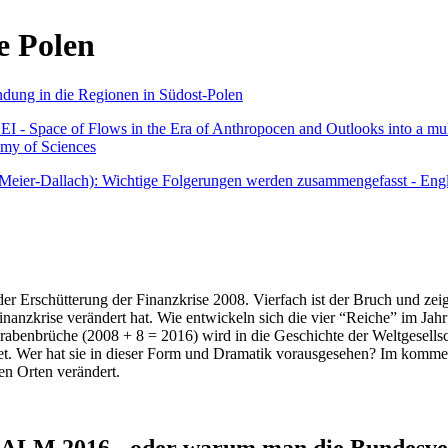
e Polen
undung in die Regionen in Südost-Polen
 - Space of Flows in the Era of Anthropocen and Outlooks into a mult
emy of Sciences
r Meier-Dallach): Wichtige Folgerungen werden zusammengefasst - Engl
der Erschütterung der Finanzkrise 2008. Vierfach ist der Bruch und zeig
 Finanzkrise verändert hat. Wie entwickeln sich die vier “Reiche” im J
abenbrüche (2008 + 8 = 2016) wird in die Geschichte der Weltgesellsch
itet. Wer hat sie in dieser Form und Dramatik vorausgesehen? Im komm
nen Orten verändert.
016 - oder warum man die Bundesverfa