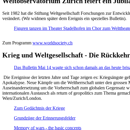
Weltobservatorium Zürich feiert ein Jubi
Seit 1982 hat die Stiftung Weltgesellschaft Forschungen zur Entwicklu
verändert. (Wir widmen später dem Ereignis ein spezielles Bulletin).
Figuren tanzen im Theater Stadelhofen im Chor zum Welttheater:
Zum Programm
www.worldsociety.ch
Krieg und Weltgesellschaft - Die Rückkehr
Das Bulletin Mai 14 wagte sich schon damals an das heute bris
Die Ereignisse der letzten Jahre und Tage zeigen es: Kriegsängste geh
Apokalypse. Neue Kämpfe um die Weltherrschaft unter den grossen Mäch
Auseinandersetzung um die Vorherrschaft zum globalen Gegensatz wir
internationalen Austausch als return of geopolitics zum Thema gemacht
Wien/Zurich/London.
Zum Gedächtnis der Kriege
Grundzüge der Erinnerungsfelder
Memory of wars - the basic concepts