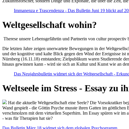
Zukunftsforscher, sondern Dinge und Exponate, die über die Zeit, di
Immanenza e Trascendenza - Das Bulletin Juni 19 blickt auf 2
Weltgesellschaft wohin?
Therese unsere Lebensgefährtin und Partnerin von cultur prospectiv b
Die letzten Jahre zeigen unerwartete Bewegungen in der Weltgesellscha
und der kognitive und kalte Blick gegen den Wind der Ereignisse ist 
Nürnberg (16.11.18) entstanden; Zielpublikum waren Studierende der
hinaus gewinnen kann - wird sie sich an Kultur und Kunst wie an d
Das Neujahrsbulletin widmet sich der Weltgesellschaft - Erkun
Weltseele im Stress - Essay zu 
Hat die aktuelle Weltgesellschaft eine Seele? Die Vorsokratiker b
Wand gespielt - die Göttin Psyche musste ihren Gatten im göttliche
verschmolzen mit dem virtuellen Superhirn. Im Essay spüren wir im 
- was für Therapien hat sie?
Das Bulletin März 18 widmet sich dem globalen Psychogramm