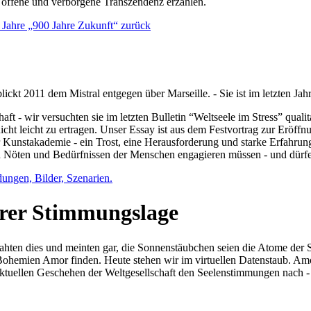
e offene und verborgene Transzendenz erzählen.
0 Jahre „900 Jahre Zukunft“ zurück
lickt 2011 dem Mistral entgegen über Marseille. - Sie ist im letzten J
ft - wir versuchten sie im letzten Bulletin “Weltseele im Stress” qual
nicht leicht zu ertragen. Unser Essay ist aus dem Festvortrag zur Eröf
 Kunstakademie - ein Trost, eine Herausforderung und starke Erfahrun
en Nöten und Bedürfnissen der Menschen engagieren müssen - und dürf
dungen, Bilder, Szenarien.
ihrer Stimmungslage
ejahten dies und meinten gar, die Sonnenstäubchen seien die Atome der
n Bohemien Amor finden. Heute stehen wir im virtuellen Datenstaub. Am
aktuellen Geschehen der Weltgesellschaft den Seelenstimmungen nach - 