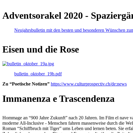
Adventsorakel 2020 - Spaziergä
Neujahrsbulletin mit den besten und besonderen Wünschen zu
Eisen und die Rose
bulletin_oktober_19b.pdf
Zu “Poetische Notizen”
https://www.culturprospectiv.ch/de:news
Immanenza e Trascendenza
Hommage an “900 Jahre Zukunft” nach 20 Jahren. Im Film el nave va lies
moderne All-Inclusive - Menschen fahren massenweise durch die Weltm
Roman “Schiffbruch mit Tiger” ums Leben und lernen beten. Sie erfah