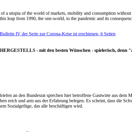
g of a utopia of the world of markets, mobility and consumption withou
 this leap from 1990, the one-world, to the pandemic and its consequenc
 Bulletin IV der Serie zur Corona-Krise ist erschienen, 6 Seiten
RGESTELLS - mit den besten Wünschen - spielerisch, denn "all
Briefen an den Bundesrat sprechen hier betroffene Gastwirte aus dem Mi
hen reich und arm aus der Erfahrung belegen. Es scheint, dass die Sc
nem Sozialgefüge, das alle beschäftigen wird.