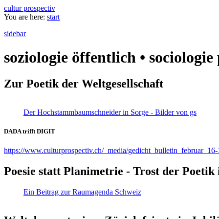
cultur prospectiv
You are here:
start
sidebar
soziologie öffentlich • sociologi
Zur Poetik der Weltgesellschaft
Der Hochstammbaumschneider in Sorge - Bilder von gs
DADA trifft DIGIT
https://www.culturprospectiv.ch/_media/gedicht_bulletin_februar_16-
Poesie statt Planimetrie - Trost der Poeti
Ein Beitrag zur Raumagenda Schweiz