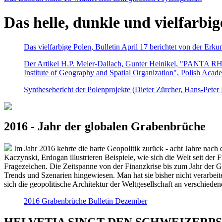
Das helle, dunkle und vielfarbig
Das vielfarbige Polen, Bulletin April 17 berichtet von der Erk
Der Artikel H.P. Meier-Dallach, Gunter Heinikel, "PANTA RHEI
Institute of Geography and Spatial Organization", Polish Acad
Synthesebericht der Polenprojekte (Dieter Zürcher, Hans-Pete
2016 - Jahr der globalen Grabenbrüche
Im Jahr 2016 kehrte die harte Geopolitik zurück - acht Jahre nach 
Kaczynski, Erdogan illustrieren Beispiele, wie sich die Welt seit der
Fragezeichen. Die Zeitspanne von der Finanzkrise bis zum Jahr der Gr
Trends und Szenarien hingewiesen. Man hat sie bisher nicht verarbe
sich die geopolitische Architektur der Weltgesellschaft an verschiede
2016 Grabenbrüche Bulletin Dezember
HELVETIA SINGT DEN SCHWEIZERPSALM 2