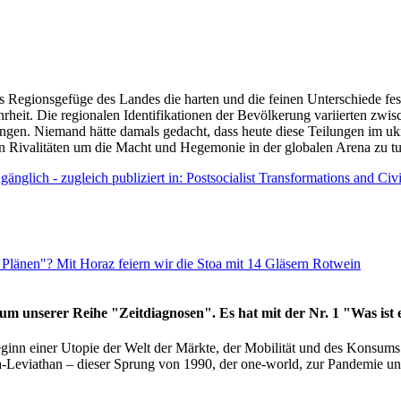
as Regionsgefüge des Landes die harten und die feinen Unterschiede fes
hrheit. Die regionalen Identifikationen der Bevölkerung variierten zwi
ngen. Niemand hätte damals gedacht, dass heute diese Teilungen im uk
 den Rivalitäten um die Macht und Hegemonie in der globalen Arena zu t
änglich - zugleich publiziert in: Postsocialist Transformations and Ci
Plänen"? Mit Horaz feiern wir die Stoa mit 14 Gläsern Rotwein
läum unserer Reihe "Zeitdiagnosen". Es hat mit der Nr. 1 "Was ist
eginn einer Utopie der Welt der Märkte, der Mobilität und des Konsu
viathan – dieser Sprung von 1990, der one-world, zur Pandemie und i