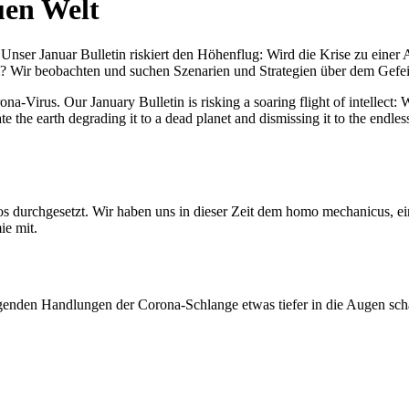
uen Welt
nser Januar Bulletin riskiert den Höhenflug: Wird die Krise zu einer 
All? Wir beobachten und suchen Szenarien und Strategien über dem Ge
-Virus. Our January Bulletin is risking a soaring flight of intellect: Wi
te the earth degrading it to a dead planet and dismissing it to the endl
os durchgesetzt. Wir haben uns in dieser Zeit dem homo mechanicus, e
ie mit.
genden Handlungen der Corona-Schlange etwas tiefer in die Augen sc