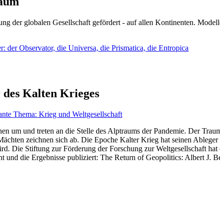
läum
ng der globalen Gesellschaft gefördert - auf allen Kontinenten. Modelle
 der Observator, die Universa, die Prismatica, die Entropica
 des Kalten Krieges
ante Thema: Krieg und Weltgesellschaft
en um und treten an die Stelle des Alptraums der Pandemie. Der Traum v
ten zeichnen sich ab. Die Epoche Kalter Krieg hat seinen Ableger bis 
d. Die Stiftung zur Förderung der Forschung zur Weltgesellschaft hat
 und die Ergebnisse publiziert: The Return of Geopolitics: Albert J. Be