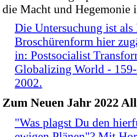
die Macht und Hegemonie in
Die Untersuchung ist als 
Broschürenform hier zugä
in: Postsocialist Transfo
Globalizing World - 159
2002.
Zum Neuen Jahr 2022 All
"Was plagst Du den hierf
ewigen Plänen"? Mit Hora