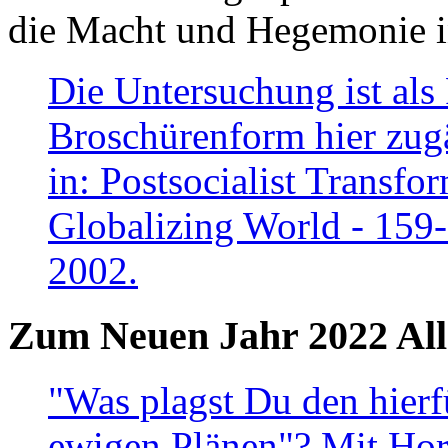
die Macht und Hegemonie in
Die Untersuchung ist als 
Broschürenform hier zugä
in: Postsocialist Transfo
Globalizing World - 159
2002.
Zum Neuen Jahr 2022 All
"Was plagst Du den hierf
ewigen Plänen"? Mit Hora