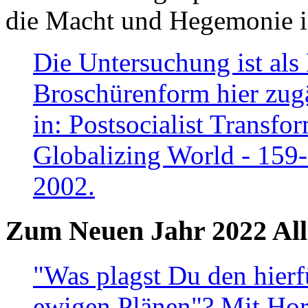
die Macht und Hegemonie in
Die Untersuchung ist als 
Broschürenform hier zugä
in: Postsocialist Transfo
Globalizing World - 159
2002.
Zum Neuen Jahr 2022 All
"Was plagst Du den hierf
ewigen Plänen"? Mit Hora