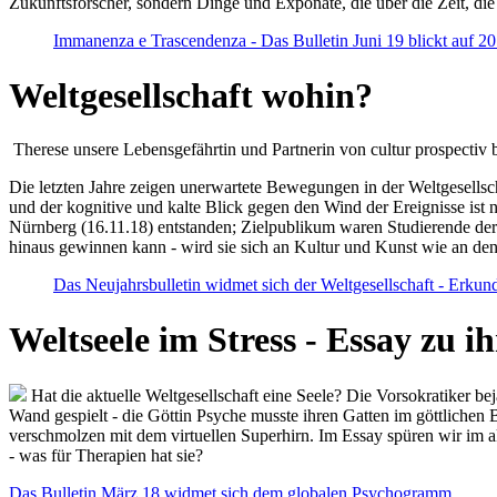
Zukunftsforscher, sondern Dinge und Exponate, die über die Zeit, di
Immanenza e Trascendenza - Das Bulletin Juni 19 blickt auf 2
Weltgesellschaft wohin?
Therese unsere Lebensgefährtin und Partnerin von cultur prospectiv b
Die letzten Jahre zeigen unerwartete Bewegungen in der Weltgesellscha
und der kognitive und kalte Blick gegen den Wind der Ereignisse ist 
Nürnberg (16.11.18) entstanden; Zielpublikum waren Studierende der
hinaus gewinnen kann - wird sie sich an Kultur und Kunst wie an d
Das Neujahrsbulletin widmet sich der Weltgesellschaft - Erkun
Weltseele im Stress - Essay zu 
Hat die aktuelle Weltgesellschaft eine Seele? Die Vorsokratiker b
Wand gespielt - die Göttin Psyche musste ihren Gatten im göttliche
verschmolzen mit dem virtuellen Superhirn. Im Essay spüren wir im 
- was für Therapien hat sie?
Das Bulletin März 18 widmet sich dem globalen Psychogramm