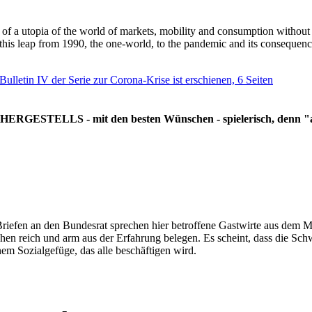
g of a utopia of the world of markets, mobility and consumption withou
 this leap from 1990, the one-world, to the pandemic and its consequenc
 Bulletin IV der Serie zur Corona-Krise ist erschienen, 6 Seiten
RGESTELLS - mit den besten Wünschen - spielerisch, denn "all
Briefen an den Bundesrat sprechen hier betroffene Gastwirte aus dem Mi
hen reich und arm aus der Erfahrung belegen. Es scheint, dass die Sc
nem Sozialgefüge, das alle beschäftigen wird.