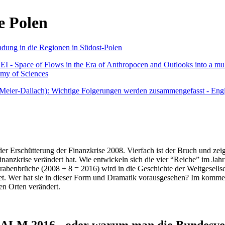
e Polen
undung in die Regionen in Südost-Polen
 - Space of Flows in the Era of Anthropocen and Outlooks into a mult
emy of Sciences
r Meier-Dallach): Wichtige Folgerungen werden zusammengefasst - Engl
der Erschütterung der Finanzkrise 2008. Vierfach ist der Bruch und zeig
 Finanzkrise verändert hat. Wie entwickeln sich die vier “Reiche” im J
abenbrüche (2008 + 8 = 2016) wird in die Geschichte der Weltgesellsch
itet. Wer hat sie in dieser Form und Dramatik vorausgesehen? Im komm
nen Orten verändert.
016 - oder warum man die Bundesverfa