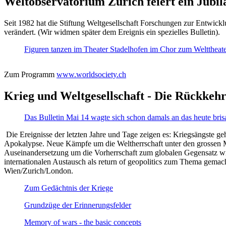
Weltobservatorium Zürich feiert ein Jubi
Seit 1982 hat die Stiftung Weltgesellschaft Forschungen zur Entwicklu
verändert. (Wir widmen später dem Ereignis ein spezielles Bulletin).
Figuren tanzen im Theater Stadelhofen im Chor zum Welttheater:
Zum Programm
www.worldsociety.ch
Krieg und Weltgesellschaft - Die Rückkehr
Das Bulletin Mai 14 wagte sich schon damals an das heute bris
Die Ereignisse der letzten Jahre und Tage zeigen es: Kriegsängste geh
Apokalypse. Neue Kämpfe um die Weltherrschaft unter den grossen Mäch
Auseinandersetzung um die Vorherrschaft zum globalen Gegensatz wir
internationalen Austausch als return of geopolitics zum Thema gemacht
Wien/Zurich/London.
Zum Gedächtnis der Kriege
Grundzüge der Erinnerungsfelder
Memory of wars - the basic concepts