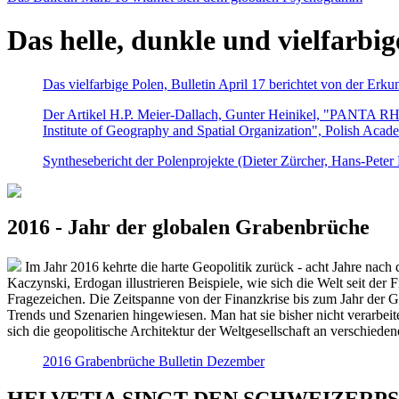
Das helle, dunkle und vielfarbig
Das vielfarbige Polen, Bulletin April 17 berichtet von der Erk
Der Artikel H.P. Meier-Dallach, Gunter Heinikel, "PANTA RHEI
Institute of Geography and Spatial Organization", Polish Acad
Synthesebericht der Polenprojekte (Dieter Zürcher, Hans-Pete
2016 - Jahr der globalen Grabenbrüche
Im Jahr 2016 kehrte die harte Geopolitik zurück - acht Jahre nach 
Kaczynski, Erdogan illustrieren Beispiele, wie sich die Welt seit der
Fragezeichen. Die Zeitspanne von der Finanzkrise bis zum Jahr der Gr
Trends und Szenarien hingewiesen. Man hat sie bisher nicht verarbe
sich die geopolitische Architektur der Weltgesellschaft an verschiede
2016 Grabenbrüche Bulletin Dezember
HELVETIA SINGT DEN SCHWEIZERPSALM 2