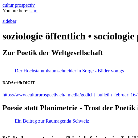
cultur prospectiv
You are here:
start
sidebar
soziologie öffentlich • sociologi
Zur Poetik der Weltgesellschaft
Der Hochstammbaumschneider in Sorge - Bilder von gs
DADA trifft DIGIT
https://www.culturprospectiv.ch/_media/gedicht_bulletin_februar_16-
Poesie statt Planimetrie - Trost der Poeti
Ein Beitrag zur Raumagenda Schweiz