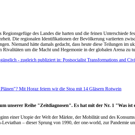
as Regionsgefüge des Landes die harten und die feinen Unterschiede fes
hrheit. Die regionalen Identifikationen der Bevölkerung variierten zwi
ngen. Niemand hätte damals gedacht, dass heute diese Teilungen im uk
 den Rivalitäten um die Macht und Hegemonie in der globalen Arena zu t
änglich - zugleich publiziert in: Postsocialist Transformations and Ci
Plänen"? Mit Horaz feiern wir die Stoa mit 14 Gläsern Rotwein
läum unserer Reihe "Zeitdiagnosen". Es hat mit der Nr. 1 "Was ist
eginn einer Utopie der Welt der Märkte, der Mobilität und des Konsu
viathan – dieser Sprung von 1990, der one-world, zur Pandemie und i