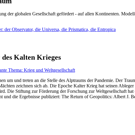
läum
ng der globalen Gesellschaft gefördert - auf allen Kontinenten. Modelle
 der Observator, die Universa, die Prismatica, die Entropica
 des Kalten Krieges
ante Thema: Krieg und Weltgesellschaft
en um und treten an die Stelle des Alptraums der Pandemie. Der Traum v
ten zeichnen sich ab. Die Epoche Kalter Krieg hat seinen Ableger bis 
d. Die Stiftung zur Förderung der Forschung zur Weltgesellschaft hat
 und die Ergebnisse publiziert: The Return of Geopolitics: Albert J. Be