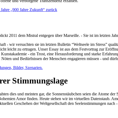
e offene und verborgene Transzendenz erzählen.
0 Jahre „900 Jahre Zukunft“ zurück
lickt 2011 dem Mistral entgegen über Marseille. - Sie ist im letzten J
ft - wir versuchten sie im letzten Bulletin “Weltseele im Stress” qual
nicht leicht zu ertragen. Unser Essay ist aus dem Festvortrag zur Eröf
 Kunstakademie - ein Trost, eine Herausforderung und starke Erfahrun
en Nöten und Bedürfnissen der Menschen engagieren müssen - und dürf
dungen, Bilder, Szenarien.
ihrer Stimmungslage
ejahten dies und meinten gar, die Sonnenstäubchen seien die Atome der
n Bohemien Amor finden. Heute stehen wir im virtuellen Datenstaub. Am
aktuellen Geschehen der Weltgesellschaft den Seelenstimmungen nach - 