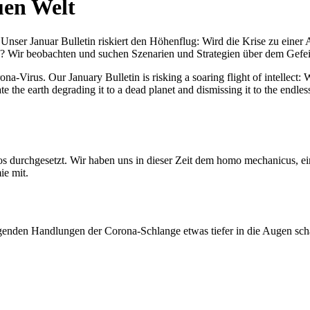
uen Welt
nser Januar Bulletin riskiert den Höhenflug: Wird die Krise zu einer 
All? Wir beobachten und suchen Szenarien und Strategien über dem Ge
-Virus. Our January Bulletin is risking a soaring flight of intellect: Wi
te the earth degrading it to a dead planet and dismissing it to the endl
os durchgesetzt. Wir haben uns in dieser Zeit dem homo mechanicus, e
ie mit.
genden Handlungen der Corona-Schlange etwas tiefer in die Augen sc