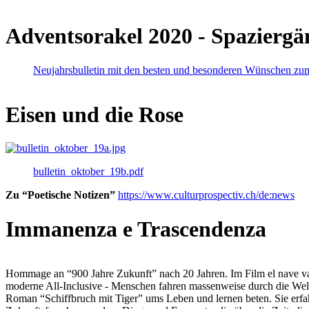
Adventsorakel 2020 - Spaziergä
Neujahrsbulletin mit den besten und besonderen Wünschen zu
Eisen und die Rose
bulletin_oktober_19b.pdf
Zu “Poetische Notizen”
https://www.culturprospectiv.ch/de:news
Immanenza e Trascendenza
Hommage an “900 Jahre Zukunft” nach 20 Jahren. Im Film el nave va lies
moderne All-Inclusive - Menschen fahren massenweise durch die Weltm
Roman “Schiffbruch mit Tiger” ums Leben und lernen beten. Sie erfah