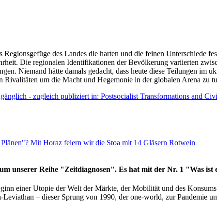
as Regionsgefüge des Landes die harten und die feinen Unterschiede fes
hrheit. Die regionalen Identifikationen der Bevölkerung variierten zwi
ngen. Niemand hätte damals gedacht, dass heute diese Teilungen im uk
 den Rivalitäten um die Macht und Hegemonie in der globalen Arena zu t
änglich - zugleich publiziert in: Postsocialist Transformations and Ci
Plänen"? Mit Horaz feiern wir die Stoa mit 14 Gläsern Rotwein
läum unserer Reihe "Zeitdiagnosen". Es hat mit der Nr. 1 "Was ist
eginn einer Utopie der Welt der Märkte, der Mobilität und des Konsu
viathan – dieser Sprung von 1990, der one-world, zur Pandemie und i