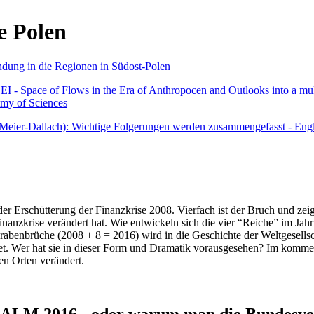
e Polen
undung in die Regionen in Südost-Polen
 - Space of Flows in the Era of Anthropocen and Outlooks into a mult
emy of Sciences
r Meier-Dallach): Wichtige Folgerungen werden zusammengefasst - Engl
der Erschütterung der Finanzkrise 2008. Vierfach ist der Bruch und zeig
 Finanzkrise verändert hat. Wie entwickeln sich die vier “Reiche” im J
abenbrüche (2008 + 8 = 2016) wird in die Geschichte der Weltgesellsch
itet. Wer hat sie in dieser Form und Dramatik vorausgesehen? Im komm
nen Orten verändert.
016 - oder warum man die Bundesverfa