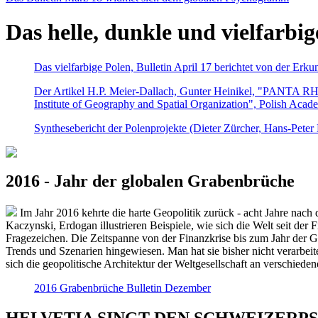
Das helle, dunkle und vielfarbig
Das vielfarbige Polen, Bulletin April 17 berichtet von der Erk
Der Artikel H.P. Meier-Dallach, Gunter Heinikel, "PANTA RHEI
Institute of Geography and Spatial Organization", Polish Acad
Synthesebericht der Polenprojekte (Dieter Zürcher, Hans-Pete
2016 - Jahr der globalen Grabenbrüche
Im Jahr 2016 kehrte die harte Geopolitik zurück - acht Jahre nach 
Kaczynski, Erdogan illustrieren Beispiele, wie sich die Welt seit der
Fragezeichen. Die Zeitspanne von der Finanzkrise bis zum Jahr der Gr
Trends und Szenarien hingewiesen. Man hat sie bisher nicht verarbe
sich die geopolitische Architektur der Weltgesellschaft an verschiede
2016 Grabenbrüche Bulletin Dezember
HELVETIA SINGT DEN SCHWEIZERPSALM 2