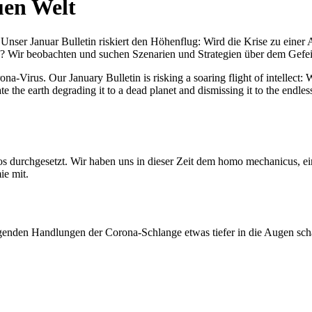
uen Welt
nser Januar Bulletin riskiert den Höhenflug: Wird die Krise zu einer 
All? Wir beobachten und suchen Szenarien und Strategien über dem Ge
-Virus. Our January Bulletin is risking a soaring flight of intellect: Wi
te the earth degrading it to a dead planet and dismissing it to the endl
os durchgesetzt. Wir haben uns in dieser Zeit dem homo mechanicus, e
ie mit.
genden Handlungen der Corona-Schlange etwas tiefer in die Augen sc