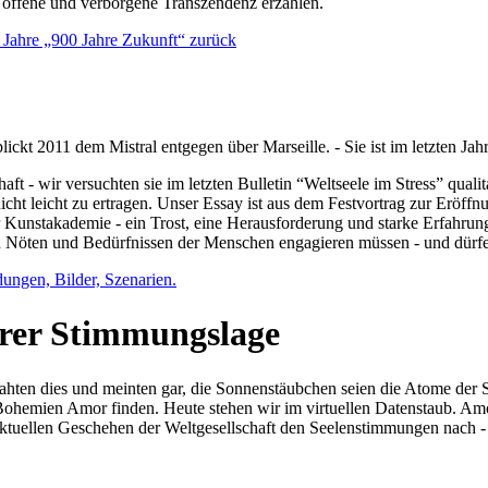
e offene und verborgene Transzendenz erzählen.
0 Jahre „900 Jahre Zukunft“ zurück
lickt 2011 dem Mistral entgegen über Marseille. - Sie ist im letzten J
ft - wir versuchten sie im letzten Bulletin “Weltseele im Stress” qual
nicht leicht zu ertragen. Unser Essay ist aus dem Festvortrag zur Eröf
 Kunstakademie - ein Trost, eine Herausforderung und starke Erfahrun
en Nöten und Bedürfnissen der Menschen engagieren müssen - und dürf
dungen, Bilder, Szenarien.
ihrer Stimmungslage
ejahten dies und meinten gar, die Sonnenstäubchen seien die Atome der
n Bohemien Amor finden. Heute stehen wir im virtuellen Datenstaub. Am
aktuellen Geschehen der Weltgesellschaft den Seelenstimmungen nach - 