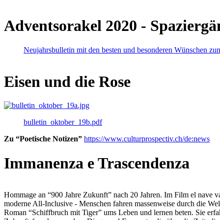
Adventsorakel 2020 - Spaziergä
Neujahrsbulletin mit den besten und besonderen Wünschen zu
Eisen und die Rose
bulletin_oktober_19b.pdf
Zu “Poetische Notizen”
https://www.culturprospectiv.ch/de:news
Immanenza e Trascendenza
Hommage an “900 Jahre Zukunft” nach 20 Jahren. Im Film el nave va lies
moderne All-Inclusive - Menschen fahren massenweise durch die Weltm
Roman “Schiffbruch mit Tiger” ums Leben und lernen beten. Sie erfah