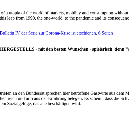
g of a utopia of the world of markets, mobility and consumption withou
 this leap from 1990, the one-world, to the pandemic and its consequenc
 Bulletin IV der Serie zur Corona-Krise ist erschienen, 6 Seiten
RGESTELLS - mit den besten Wünschen - spielerisch, denn "all
Briefen an den Bundesrat sprechen hier betroffene Gastwirte aus dem Mi
hen reich und arm aus der Erfahrung belegen. Es scheint, dass die Sc
nem Sozialgefüge, das alle beschäftigen wird.