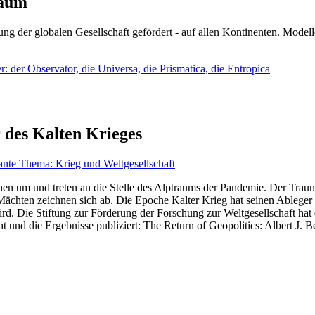
läum
ng der globalen Gesellschaft gefördert - auf allen Kontinenten. Modelle
 der Observator, die Universa, die Prismatica, die Entropica
 des Kalten Krieges
ante Thema: Krieg und Weltgesellschaft
en um und treten an die Stelle des Alptraums der Pandemie. Der Traum v
ten zeichnen sich ab. Die Epoche Kalter Krieg hat seinen Ableger bis 
d. Die Stiftung zur Förderung der Forschung zur Weltgesellschaft hat
 und die Ergebnisse publiziert: The Return of Geopolitics: Albert J. Be