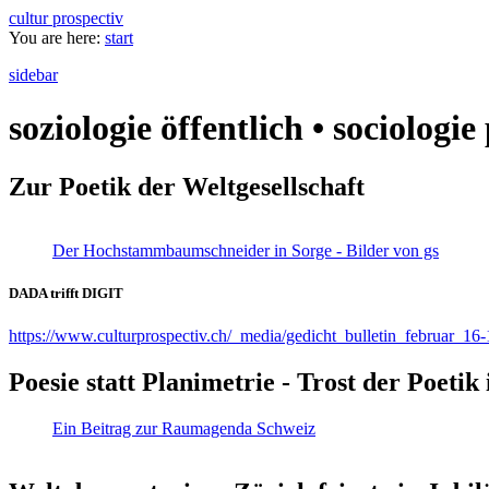
cultur prospectiv
You are here:
start
sidebar
soziologie öffentlich • sociologi
Zur Poetik der Weltgesellschaft
Der Hochstammbaumschneider in Sorge - Bilder von gs
DADA trifft DIGIT
https://www.culturprospectiv.ch/_media/gedicht_bulletin_februar_16-
Poesie statt Planimetrie - Trost der Poeti
Ein Beitrag zur Raumagenda Schweiz