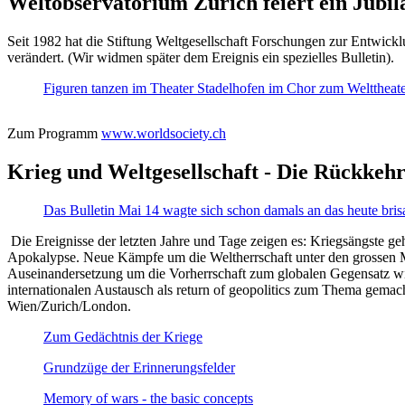
Weltobservatorium Zürich feiert ein Jubi
Seit 1982 hat die Stiftung Weltgesellschaft Forschungen zur Entwicklu
verändert. (Wir widmen später dem Ereignis ein spezielles Bulletin).
Figuren tanzen im Theater Stadelhofen im Chor zum Welttheater:
Zum Programm
www.worldsociety.ch
Krieg und Weltgesellschaft - Die Rückkehr
Das Bulletin Mai 14 wagte sich schon damals an das heute bris
Die Ereignisse der letzten Jahre und Tage zeigen es: Kriegsängste geh
Apokalypse. Neue Kämpfe um die Weltherrschaft unter den grossen Mäch
Auseinandersetzung um die Vorherrschaft zum globalen Gegensatz wir
internationalen Austausch als return of geopolitics zum Thema gemacht
Wien/Zurich/London.
Zum Gedächtnis der Kriege
Grundzüge der Erinnerungsfelder
Memory of wars - the basic concepts