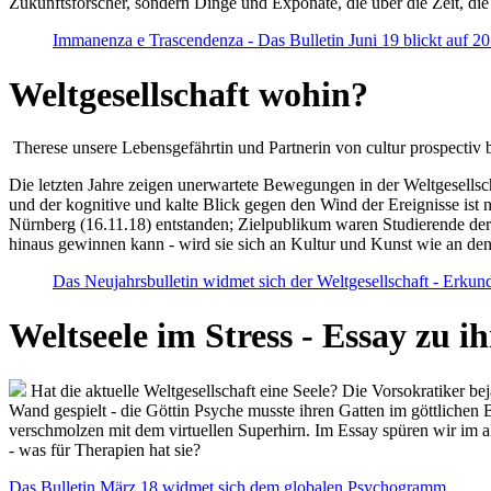
Zukunftsforscher, sondern Dinge und Exponate, die über die Zeit, di
Immanenza e Trascendenza - Das Bulletin Juni 19 blickt auf 2
Weltgesellschaft wohin?
Therese unsere Lebensgefährtin und Partnerin von cultur prospectiv b
Die letzten Jahre zeigen unerwartete Bewegungen in der Weltgesellscha
und der kognitive und kalte Blick gegen den Wind der Ereignisse ist 
Nürnberg (16.11.18) entstanden; Zielpublikum waren Studierende der
hinaus gewinnen kann - wird sie sich an Kultur und Kunst wie an d
Das Neujahrsbulletin widmet sich der Weltgesellschaft - Erkun
Weltseele im Stress - Essay zu 
Hat die aktuelle Weltgesellschaft eine Seele? Die Vorsokratiker b
Wand gespielt - die Göttin Psyche musste ihren Gatten im göttliche
verschmolzen mit dem virtuellen Superhirn. Im Essay spüren wir im 
- was für Therapien hat sie?
Das Bulletin März 18 widmet sich dem globalen Psychogramm