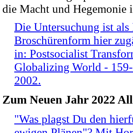
die Macht und Hegemonie in
Die Untersuchung ist als 
Broschürenform hier zugä
in: Postsocialist Transfo
Globalizing World - 159
2002.
Zum Neuen Jahr 2022 All
"Was plagst Du den hierf
ewigen Plänen"? Mit Hora