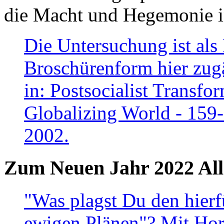
die Macht und Hegemonie in
Die Untersuchung ist als 
Broschürenform hier zugä
in: Postsocialist Transfo
Globalizing World - 159
2002.
Zum Neuen Jahr 2022 All
"Was plagst Du den hierf
ewigen Plänen"? Mit Hora