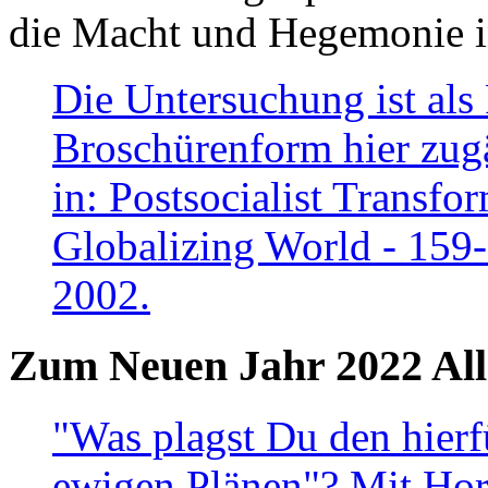
die Macht und Hegemonie in
Die Untersuchung ist als 
Broschürenform hier zugä
in: Postsocialist Transfo
Globalizing World - 159
2002.
Zum Neuen Jahr 2022 All
"Was plagst Du den hierf
ewigen Plänen"? Mit Hora