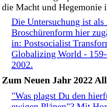
die Macht und Hegemonie in
Die Untersuchung ist als 
Broschürenform hier zugä
in: Postsocialist Transfo
Globalizing World - 159
2002.
Zum Neuen Jahr 2022 All
"Was plagst Du den hierf
ewigen Plänen"? Mit Hora