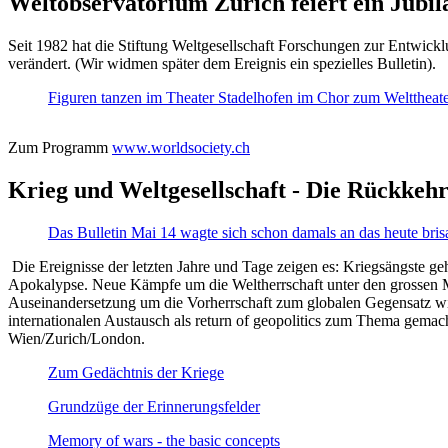
Weltobservatorium Zürich feiert ein Jubi
Seit 1982 hat die Stiftung Weltgesellschaft Forschungen zur Entwicklu
verändert. (Wir widmen später dem Ereignis ein spezielles Bulletin).
Figuren tanzen im Theater Stadelhofen im Chor zum Welttheater:
Zum Programm
www.worldsociety.ch
Krieg und Weltgesellschaft - Die Rückkehr
Das Bulletin Mai 14 wagte sich schon damals an das heute bris
Die Ereignisse der letzten Jahre und Tage zeigen es: Kriegsängste geh
Apokalypse. Neue Kämpfe um die Weltherrschaft unter den grossen Mäch
Auseinandersetzung um die Vorherrschaft zum globalen Gegensatz wir
internationalen Austausch als return of geopolitics zum Thema gemacht
Wien/Zurich/London.
Zum Gedächtnis der Kriege
Grundzüge der Erinnerungsfelder
Memory of wars - the basic concepts