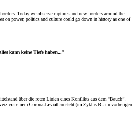
t borders. Today we observe ruptures and new borders around the
es on power, politics and culture could go down in history as one of
es kann keine Tiefe haben..."
ttelstand über die roten Linien eines Konflikts aus dem “Bauch”.
hweiz vor einem Corona-Leviathan steht (im Zyklus B - im vorherigen