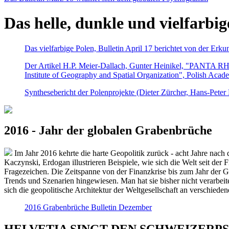
Das helle, dunkle und vielfarbig
Das vielfarbige Polen, Bulletin April 17 berichtet von der Erk
Der Artikel H.P. Meier-Dallach, Gunter Heinikel, "PANTA RHEI
Institute of Geography and Spatial Organization", Polish Acad
Synthesebericht der Polenprojekte (Dieter Zürcher, Hans-Pete
2016 - Jahr der globalen Grabenbrüche
Im Jahr 2016 kehrte die harte Geopolitik zurück - acht Jahre nach 
Kaczynski, Erdogan illustrieren Beispiele, wie sich die Welt seit der
Fragezeichen. Die Zeitspanne von der Finanzkrise bis zum Jahr der Gr
Trends und Szenarien hingewiesen. Man hat sie bisher nicht verarbe
sich die geopolitische Architektur der Weltgesellschaft an verschiede
2016 Grabenbrüche Bulletin Dezember
HELVETIA SINGT DEN SCHWEIZERPSALM 2