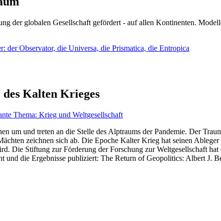
läum
ng der globalen Gesellschaft gefördert - auf allen Kontinenten. Modelle
 der Observator, die Universa, die Prismatica, die Entropica
 des Kalten Krieges
ante Thema: Krieg und Weltgesellschaft
en um und treten an die Stelle des Alptraums der Pandemie. Der Traum v
ten zeichnen sich ab. Die Epoche Kalter Krieg hat seinen Ableger bis 
d. Die Stiftung zur Förderung der Forschung zur Weltgesellschaft hat
 und die Ergebnisse publiziert: The Return of Geopolitics: Albert J. Be