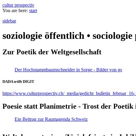
cultur prospectiv
You are here:
start
sidebar
soziologie öffentlich • sociologi
Zur Poetik der Weltgesellschaft
Der Hochstammbaumschneider in Sorge - Bilder von gs
DADA trifft DIGIT
https://www.culturprospectiv.ch/_media/gedicht_bulletin_februar_16-
Poesie statt Planimetrie - Trost der Poeti
Ein Beitrag zur Raumagenda Schweiz