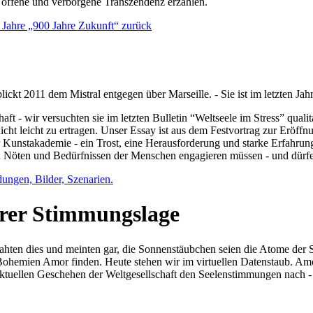
e offene und verborgene Transzendenz erzählen.
0 Jahre „900 Jahre Zukunft“ zurück
lickt 2011 dem Mistral entgegen über Marseille. - Sie ist im letzten J
ft - wir versuchten sie im letzten Bulletin “Weltseele im Stress” qual
nicht leicht zu ertragen. Unser Essay ist aus dem Festvortrag zur Eröf
 Kunstakademie - ein Trost, eine Herausforderung und starke Erfahrun
en Nöten und Bedürfnissen der Menschen engagieren müssen - und dürf
dungen, Bilder, Szenarien.
ihrer Stimmungslage
ejahten dies und meinten gar, die Sonnenstäubchen seien die Atome der
n Bohemien Amor finden. Heute stehen wir im virtuellen Datenstaub. Am
aktuellen Geschehen der Weltgesellschaft den Seelenstimmungen nach - 