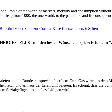
g of a utopia of the world of markets, mobility and consumption withou
 this leap from 1990, the one-world, to the pandemic and its consequenc
 Bulletin IV der Serie zur Corona-Krise ist erschienen, 6 Seiten
RGESTELLS - mit den besten Wünschen - spielerisch, denn "all
Briefen an den Bundesrat sprechen hier betroffene Gastwirte aus dem Mi
hen reich und arm aus der Erfahrung belegen. Es scheint, dass die Sc
nem Sozialgefüge, das alle beschäftigen wird.