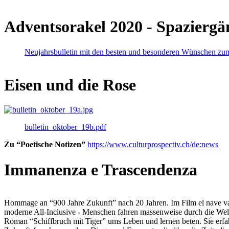
Adventsorakel 2020 - Spaziergä
Neujahrsbulletin mit den besten und besonderen Wünschen zu
Eisen und die Rose
bulletin_oktober_19b.pdf
Zu “Poetische Notizen”
https://www.culturprospectiv.ch/de:news
Immanenza e Trascendenza
Hommage an “900 Jahre Zukunft” nach 20 Jahren. Im Film el nave va lies
moderne All-Inclusive - Menschen fahren massenweise durch die Weltm
Roman “Schiffbruch mit Tiger” ums Leben und lernen beten. Sie erfah