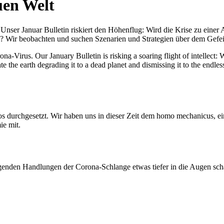
uen Welt
nser Januar Bulletin riskiert den Höhenflug: Wird die Krise zu einer 
All? Wir beobachten und suchen Szenarien und Strategien über dem Ge
-Virus. Our January Bulletin is risking a soaring flight of intellect: Wi
te the earth degrading it to a dead planet and dismissing it to the endl
os durchgesetzt. Wir haben uns in dieser Zeit dem homo mechanicus, e
ie mit.
genden Handlungen der Corona-Schlange etwas tiefer in die Augen sc