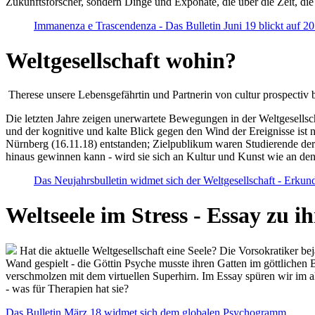
Zukunftsforscher, sondern Dinge und Exponate, die über die Zeit, di
Immanenza e Trascendenza - Das Bulletin Juni 19 blickt auf 2
Weltgesellschaft wohin?
Therese unsere Lebensgefährtin und Partnerin von cultur prospectiv b
Die letzten Jahre zeigen unerwartete Bewegungen in der Weltgesellscha
und der kognitive und kalte Blick gegen den Wind der Ereignisse ist 
Nürnberg (16.11.18) entstanden; Zielpublikum waren Studierende der
hinaus gewinnen kann - wird sie sich an Kultur und Kunst wie an d
Das Neujahrsbulletin widmet sich der Weltgesellschaft - Erkun
Weltseele im Stress - Essay zu 
Hat die aktuelle Weltgesellschaft eine Seele? Die Vorsokratiker b
Wand gespielt - die Göttin Psyche musste ihren Gatten im göttliche
verschmolzen mit dem virtuellen Superhirn. Im Essay spüren wir im 
- was für Therapien hat sie?
Das Bulletin März 18 widmet sich dem globalen Psychogramm