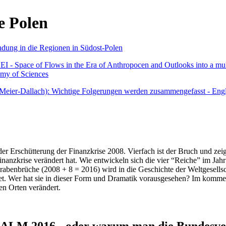
e Polen
undung in die Regionen in Südost-Polen
 - Space of Flows in the Era of Anthropocen and Outlooks into a mult
emy of Sciences
r Meier-Dallach): Wichtige Folgerungen werden zusammengefasst - Engl
der Erschütterung der Finanzkrise 2008. Vierfach ist der Bruch und zeig
 Finanzkrise verändert hat. Wie entwickeln sich die vier “Reiche” im J
abenbrüche (2008 + 8 = 2016) wird in die Geschichte der Weltgesellsch
itet. Wer hat sie in dieser Form und Dramatik vorausgesehen? Im komm
nen Orten verändert.
016 - oder warum man die Bundesverfa