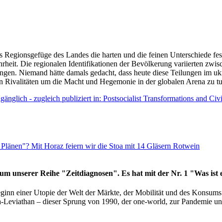
as Regionsgefüge des Landes die harten und die feinen Unterschiede fes
hrheit. Die regionalen Identifikationen der Bevölkerung variierten zwi
ngen. Niemand hätte damals gedacht, dass heute diese Teilungen im uk
 den Rivalitäten um die Macht und Hegemonie in der globalen Arena zu t
änglich - zugleich publiziert in: Postsocialist Transformations and Ci
Plänen"? Mit Horaz feiern wir die Stoa mit 14 Gläsern Rotwein
läum unserer Reihe "Zeitdiagnosen". Es hat mit der Nr. 1 "Was ist
eginn einer Utopie der Welt der Märkte, der Mobilität und des Konsu
viathan – dieser Sprung von 1990, der one-world, zur Pandemie und i