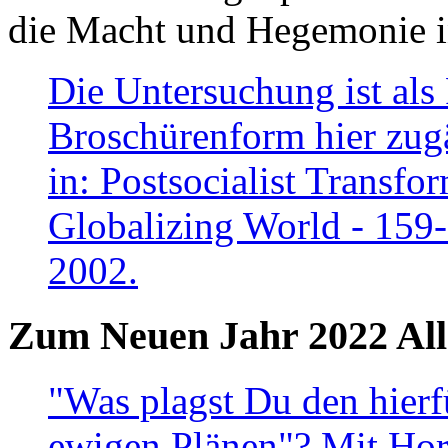
die Macht und Hegemonie in
Die Untersuchung ist als 
Broschürenform hier zugä
in: Postsocialist Transfo
Globalizing World - 159
2002.
Zum Neuen Jahr 2022 All
"Was plagst Du den hierf
ewigen Plänen"? Mit Hora