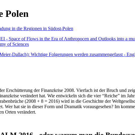
e Polen
undung in die Regionen in Südost-Polen
 - Space of Flows in the Era of Anthropocen and Outlooks into a mult
emy of Sciences
r Meier-Dallach): Wichtige Folgerungen werden zusammengefasst - Engl
der Erschütterung der Finanzkrise 2008. Vierfach ist der Bruch und zeig
 Finanzkrise verändert hat. Wie entwickeln sich die vier “Reiche” im J
abenbrüche (2008 + 8 = 2016) wird in die Geschichte der Weltgesellsch
itet. Wer hat sie in dieser Form und Dramatik vorausgesehen? Im komm
nen Orten verändert.
016 - oder warum man die Bundesverfa