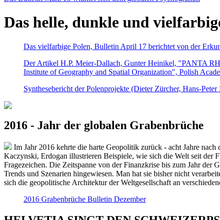
Das helle, dunkle und vielfarbig
Das vielfarbige Polen, Bulletin April 17 berichtet von der Erk
Der Artikel H.P. Meier-Dallach, Gunter Heinikel, "PANTA RHEI
Institute of Geography and Spatial Organization", Polish Acad
Synthesebericht der Polenprojekte (Dieter Zürcher, Hans-Pete
2016 - Jahr der globalen Grabenbrüche
Im Jahr 2016 kehrte die harte Geopolitik zurück - acht Jahre nach 
Kaczynski, Erdogan illustrieren Beispiele, wie sich die Welt seit der
Fragezeichen. Die Zeitspanne von der Finanzkrise bis zum Jahr der Gr
Trends und Szenarien hingewiesen. Man hat sie bisher nicht verarbe
sich die geopolitische Architektur der Weltgesellschaft an verschiede
2016 Grabenbrüche Bulletin Dezember
HELVETIA SINGT DEN SCHWEIZERPSALM 2