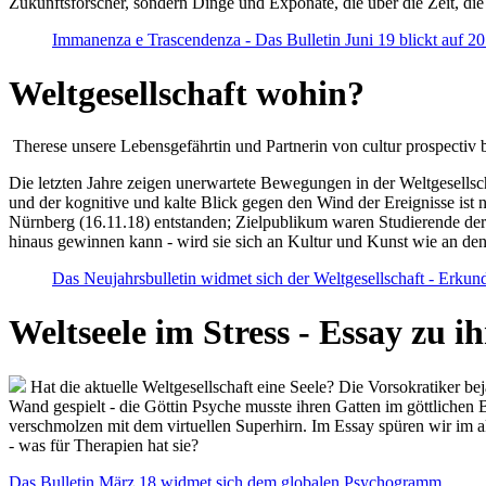
Zukunftsforscher, sondern Dinge und Exponate, die über die Zeit, di
Immanenza e Trascendenza - Das Bulletin Juni 19 blickt auf 2
Weltgesellschaft wohin?
Therese unsere Lebensgefährtin und Partnerin von cultur prospectiv b
Die letzten Jahre zeigen unerwartete Bewegungen in der Weltgesellscha
und der kognitive und kalte Blick gegen den Wind der Ereignisse ist 
Nürnberg (16.11.18) entstanden; Zielpublikum waren Studierende der
hinaus gewinnen kann - wird sie sich an Kultur und Kunst wie an d
Das Neujahrsbulletin widmet sich der Weltgesellschaft - Erkun
Weltseele im Stress - Essay zu 
Hat die aktuelle Weltgesellschaft eine Seele? Die Vorsokratiker b
Wand gespielt - die Göttin Psyche musste ihren Gatten im göttliche
verschmolzen mit dem virtuellen Superhirn. Im Essay spüren wir im 
- was für Therapien hat sie?
Das Bulletin März 18 widmet sich dem globalen Psychogramm