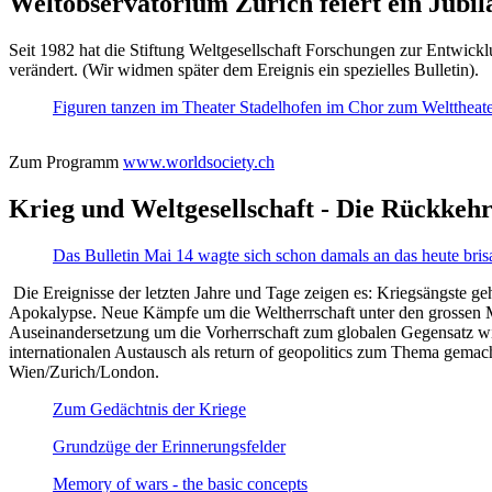
Weltobservatorium Zürich feiert ein Jubi
Seit 1982 hat die Stiftung Weltgesellschaft Forschungen zur Entwicklu
verändert. (Wir widmen später dem Ereignis ein spezielles Bulletin).
Figuren tanzen im Theater Stadelhofen im Chor zum Welttheater:
Zum Programm
www.worldsociety.ch
Krieg und Weltgesellschaft - Die Rückkehr
Das Bulletin Mai 14 wagte sich schon damals an das heute bris
Die Ereignisse der letzten Jahre und Tage zeigen es: Kriegsängste geh
Apokalypse. Neue Kämpfe um die Weltherrschaft unter den grossen Mäch
Auseinandersetzung um die Vorherrschaft zum globalen Gegensatz wir
internationalen Austausch als return of geopolitics zum Thema gemacht
Wien/Zurich/London.
Zum Gedächtnis der Kriege
Grundzüge der Erinnerungsfelder
Memory of wars - the basic concepts