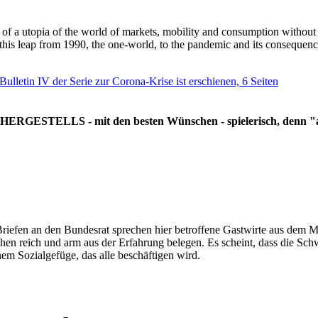
g of a utopia of the world of markets, mobility and consumption withou
 this leap from 1990, the one-world, to the pandemic and its consequenc
 Bulletin IV der Serie zur Corona-Krise ist erschienen, 6 Seiten
RGESTELLS - mit den besten Wünschen - spielerisch, denn "all
Briefen an den Bundesrat sprechen hier betroffene Gastwirte aus dem Mi
hen reich und arm aus der Erfahrung belegen. Es scheint, dass die Sc
nem Sozialgefüge, das alle beschäftigen wird.