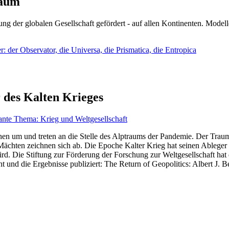
läum
ng der globalen Gesellschaft gefördert - auf allen Kontinenten. Modelle
 der Observator, die Universa, die Prismatica, die Entropica
 des Kalten Krieges
ante Thema: Krieg und Weltgesellschaft
en um und treten an die Stelle des Alptraums der Pandemie. Der Traum v
ten zeichnen sich ab. Die Epoche Kalter Krieg hat seinen Ableger bis 
d. Die Stiftung zur Förderung der Forschung zur Weltgesellschaft hat
 und die Ergebnisse publiziert: The Return of Geopolitics: Albert J. Be