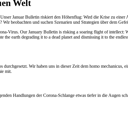
uen Welt
nser Januar Bulletin riskiert den Höhenflug: Wird die Krise zu einer 
All? Wir beobachten und suchen Szenarien und Strategien über dem Ge
-Virus. Our January Bulletin is risking a soaring flight of intellect: Wi
te the earth degrading it to a dead planet and dismissing it to the endl
os durchgesetzt. Wir haben uns in dieser Zeit dem homo mechanicus, e
ie mit.
genden Handlungen der Corona-Schlange etwas tiefer in die Augen sc