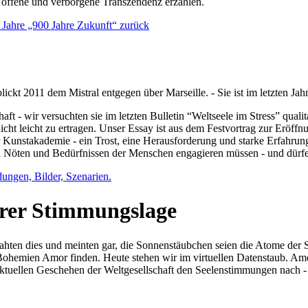
e offene und verborgene Transzendenz erzählen.
0 Jahre „900 Jahre Zukunft“ zurück
lickt 2011 dem Mistral entgegen über Marseille. - Sie ist im letzten J
ft - wir versuchten sie im letzten Bulletin “Weltseele im Stress” qual
nicht leicht zu ertragen. Unser Essay ist aus dem Festvortrag zur Eröf
 Kunstakademie - ein Trost, eine Herausforderung und starke Erfahrun
en Nöten und Bedürfnissen der Menschen engagieren müssen - und dürf
dungen, Bilder, Szenarien.
ihrer Stimmungslage
ejahten dies und meinten gar, die Sonnenstäubchen seien die Atome der
n Bohemien Amor finden. Heute stehen wir im virtuellen Datenstaub. Am
aktuellen Geschehen der Weltgesellschaft den Seelenstimmungen nach - 