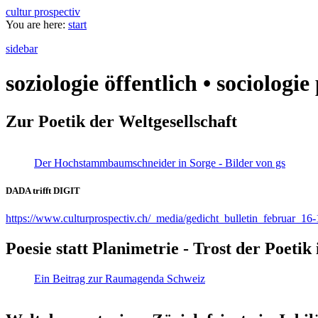
cultur prospectiv
You are here:
start
sidebar
soziologie öffentlich • sociologi
Zur Poetik der Weltgesellschaft
Der Hochstammbaumschneider in Sorge - Bilder von gs
DADA trifft DIGIT
https://www.culturprospectiv.ch/_media/gedicht_bulletin_februar_16-
Poesie statt Planimetrie - Trost der Poeti
Ein Beitrag zur Raumagenda Schweiz