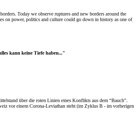
t borders. Today we observe ruptures and new borders around the
es on power, politics and culture could go down in history as one of
es kann keine Tiefe haben..."
ttelstand über die roten Linien eines Konflikts aus dem “Bauch”.
hweiz vor einem Corona-Leviathan steht (im Zyklus B - im vorherigen