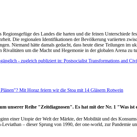
as Regionsgefüge des Landes die harten und die feinen Unterschiede fes
hrheit. Die regionalen Identifikationen der Bevölkerung variierten zwi
ngen. Niemand hätte damals gedacht, dass heute diese Teilungen im uk
 den Rivalitäten um die Macht und Hegemonie in der globalen Arena zu t
änglich - zugleich publiziert in: Postsocialist Transformations and Ci
Plänen"? Mit Horaz feiern wir die Stoa mit 14 Gläsern Rotwein
läum unserer Reihe "Zeitdiagnosen". Es hat mit der Nr. 1 "Was ist
eginn einer Utopie der Welt der Märkte, der Mobilität und des Konsu
viathan – dieser Sprung von 1990, der one-world, zur Pandemie und i