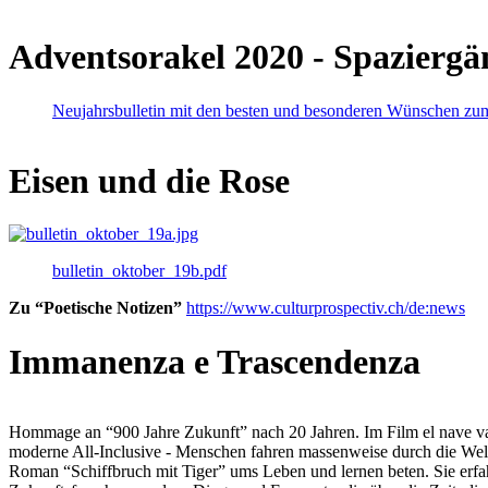
Adventsorakel 2020 - Spaziergä
Neujahrsbulletin mit den besten und besonderen Wünschen zu
Eisen und die Rose
bulletin_oktober_19b.pdf
Zu “Poetische Notizen”
https://www.culturprospectiv.ch/de:news
Immanenza e Trascendenza
Hommage an “900 Jahre Zukunft” nach 20 Jahren. Im Film el nave va lies
moderne All-Inclusive - Menschen fahren massenweise durch die Weltm
Roman “Schiffbruch mit Tiger” ums Leben und lernen beten. Sie erfah