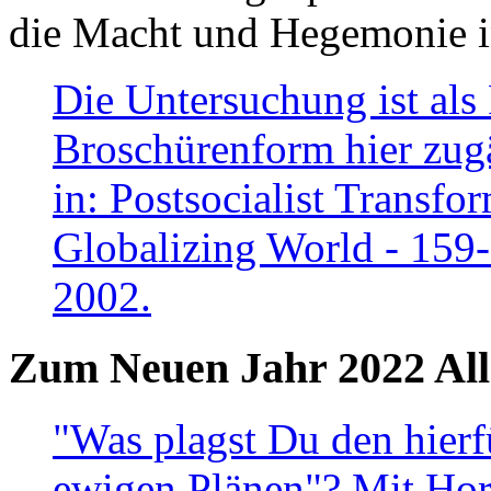
die Macht und Hegemonie in
Die Untersuchung ist als 
Broschürenform hier zugä
in: Postsocialist Transfo
Globalizing World - 159
2002.
Zum Neuen Jahr 2022 All
"Was plagst Du den hierf
ewigen Plänen"? Mit Hora