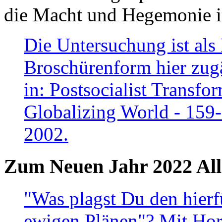
die Macht und Hegemonie in
Die Untersuchung ist als 
Broschürenform hier zugä
in: Postsocialist Transfo
Globalizing World - 159
2002.
Zum Neuen Jahr 2022 All
"Was plagst Du den hierf
ewigen Plänen"? Mit Hora