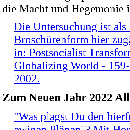
die Macht und Hegemonie in
Die Untersuchung ist als 
Broschürenform hier zugä
in: Postsocialist Transfo
Globalizing World - 159
2002.
Zum Neuen Jahr 2022 All
"Was plagst Du den hierf
ewigen Plänen"? Mit Hora