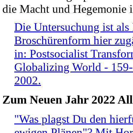
die Macht und Hegemonie in
Die Untersuchung ist als 
Broschürenform hier zugä
in: Postsocialist Transfo
Globalizing World - 159
2002.
Zum Neuen Jahr 2022 All
"Was plagst Du den hierf
ewigen Plänen"? Mit Hora