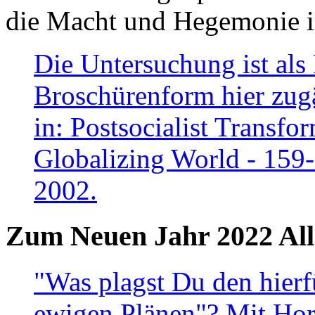
die Macht und Hegemonie in
Die Untersuchung ist als 
Broschürenform hier zugä
in: Postsocialist Transfo
Globalizing World - 159
2002.
Zum Neuen Jahr 2022 All
"Was plagst Du den hierf
ewigen Plänen"? Mit Hora