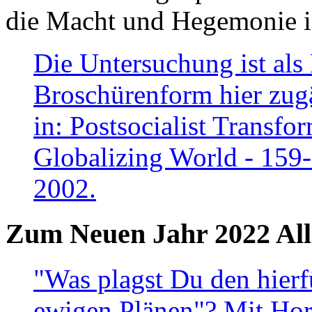
die Macht und Hegemonie in
Die Untersuchung ist als 
Broschürenform hier zugä
in: Postsocialist Transfo
Globalizing World - 159
2002.
Zum Neuen Jahr 2022 All
"Was plagst Du den hierf
ewigen Plänen"? Mit Hora