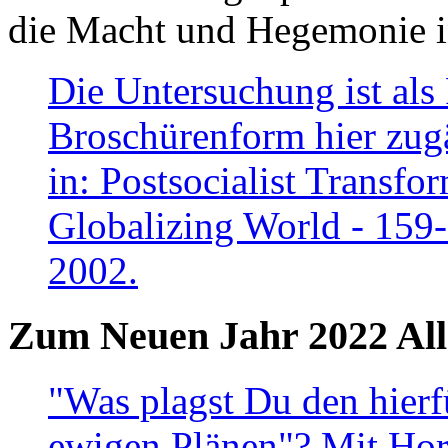
die Macht und Hegemonie in
Die Untersuchung ist als 
Broschürenform hier zugä
in: Postsocialist Transfo
Globalizing World - 159
2002.
Zum Neuen Jahr 2022 All
"Was plagst Du den hierf
ewigen Plänen"? Mit Hora