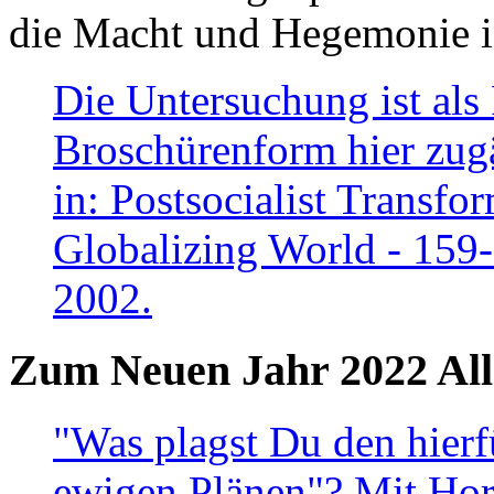
die Macht und Hegemonie in
Die Untersuchung ist als 
Broschürenform hier zugä
in: Postsocialist Transfo
Globalizing World - 159
2002.
Zum Neuen Jahr 2022 All
"Was plagst Du den hierf
ewigen Plänen"? Mit Hora