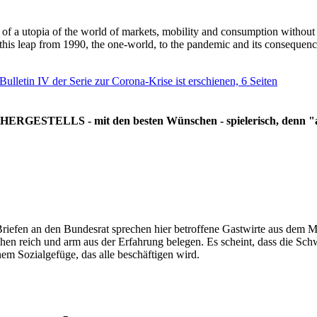
g of a utopia of the world of markets, mobility and consumption withou
 this leap from 1990, the one-world, to the pandemic and its consequenc
 Bulletin IV der Serie zur Corona-Krise ist erschienen, 6 Seiten
RGESTELLS - mit den besten Wünschen - spielerisch, denn "all
Briefen an den Bundesrat sprechen hier betroffene Gastwirte aus dem Mi
hen reich und arm aus der Erfahrung belegen. Es scheint, dass die Sc
nem Sozialgefüge, das alle beschäftigen wird.