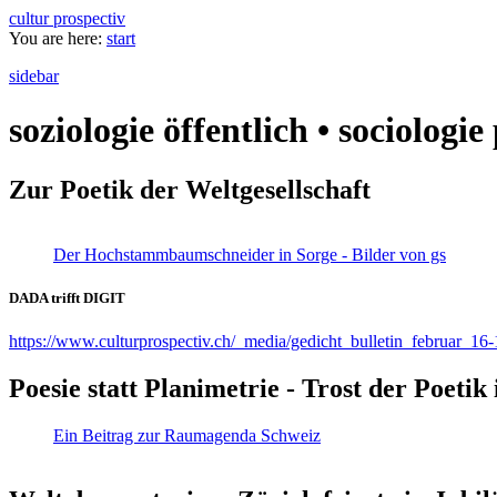
cultur prospectiv
You are here:
start
sidebar
soziologie öffentlich • sociologi
Zur Poetik der Weltgesellschaft
Der Hochstammbaumschneider in Sorge - Bilder von gs
DADA trifft DIGIT
https://www.culturprospectiv.ch/_media/gedicht_bulletin_februar_16-
Poesie statt Planimetrie - Trost der Poeti
Ein Beitrag zur Raumagenda Schweiz