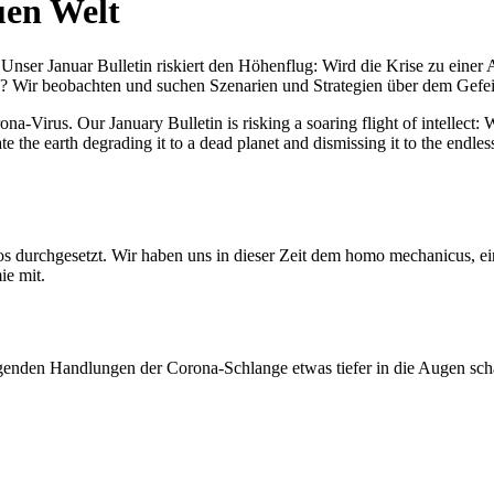
uen Welt
nser Januar Bulletin riskiert den Höhenflug: Wird die Krise zu einer 
All? Wir beobachten und suchen Szenarien und Strategien über dem Ge
-Virus. Our January Bulletin is risking a soaring flight of intellect: Wi
te the earth degrading it to a dead planet and dismissing it to the endl
os durchgesetzt. Wir haben uns in dieser Zeit dem homo mechanicus, e
ie mit.
genden Handlungen der Corona-Schlange etwas tiefer in die Augen sc