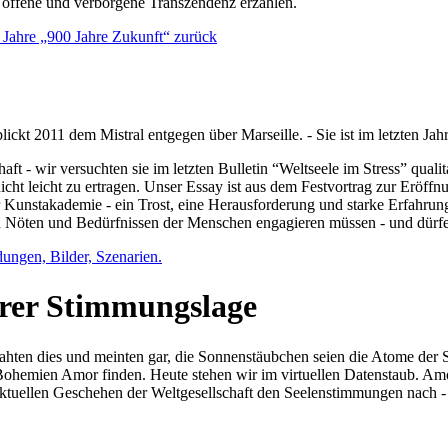
e offene und verborgene Transzendenz erzählen.
0 Jahre „900 Jahre Zukunft“ zurück
lickt 2011 dem Mistral entgegen über Marseille. - Sie ist im letzten J
ft - wir versuchten sie im letzten Bulletin “Weltseele im Stress” qual
nicht leicht zu ertragen. Unser Essay ist aus dem Festvortrag zur Eröf
 Kunstakademie - ein Trost, eine Herausforderung und starke Erfahrun
en Nöten und Bedürfnissen der Menschen engagieren müssen - und dürf
dungen, Bilder, Szenarien.
ihrer Stimmungslage
ejahten dies und meinten gar, die Sonnenstäubchen seien die Atome der
n Bohemien Amor finden. Heute stehen wir im virtuellen Datenstaub. Am
aktuellen Geschehen der Weltgesellschaft den Seelenstimmungen nach - 