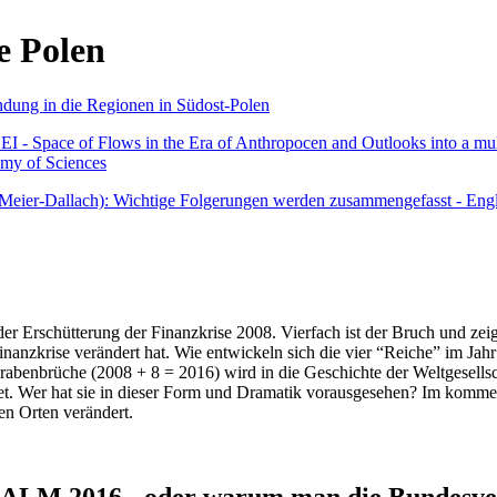
e Polen
undung in die Regionen in Südost-Polen
 - Space of Flows in the Era of Anthropocen and Outlooks into a mult
emy of Sciences
r Meier-Dallach): Wichtige Folgerungen werden zusammengefasst - Engl
der Erschütterung der Finanzkrise 2008. Vierfach ist der Bruch und zeig
 Finanzkrise verändert hat. Wie entwickeln sich die vier “Reiche” im J
abenbrüche (2008 + 8 = 2016) wird in die Geschichte der Weltgesellsch
itet. Wer hat sie in dieser Form und Dramatik vorausgesehen? Im komm
nen Orten verändert.
016 - oder warum man die Bundesverfa