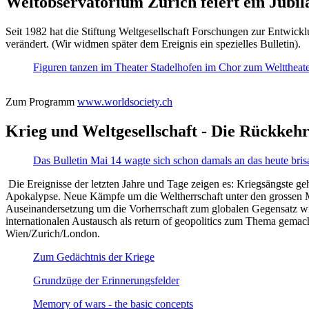
Weltobservatorium Zürich feiert ein Jubi
Seit 1982 hat die Stiftung Weltgesellschaft Forschungen zur Entwicklu
verändert. (Wir widmen später dem Ereignis ein spezielles Bulletin).
Figuren tanzen im Theater Stadelhofen im Chor zum Welttheater:
Zum Programm
www.worldsociety.ch
Krieg und Weltgesellschaft - Die Rückkehr
Das Bulletin Mai 14 wagte sich schon damals an das heute bris
Die Ereignisse der letzten Jahre und Tage zeigen es: Kriegsängste geh
Apokalypse. Neue Kämpfe um die Weltherrschaft unter den grossen Mäch
Auseinandersetzung um die Vorherrschaft zum globalen Gegensatz wir
internationalen Austausch als return of geopolitics zum Thema gemacht
Wien/Zurich/London.
Zum Gedächtnis der Kriege
Grundzüge der Erinnerungsfelder
Memory of wars - the basic concepts