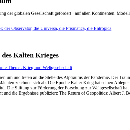
läum
ng der globalen Gesellschaft gefördert - auf allen Kontinenten. Modelle
 der Observator, die Universa, die Prismatica, die Entropica
 des Kalten Krieges
ante Thema: Krieg und Weltgesellschaft
en um und treten an die Stelle des Alptraums der Pandemie. Der Traum v
ten zeichnen sich ab. Die Epoche Kalter Krieg hat seinen Ableger bis 
d. Die Stiftung zur Förderung der Forschung zur Weltgesellschaft hat
 und die Ergebnisse publiziert: The Return of Geopolitics: Albert J. Be