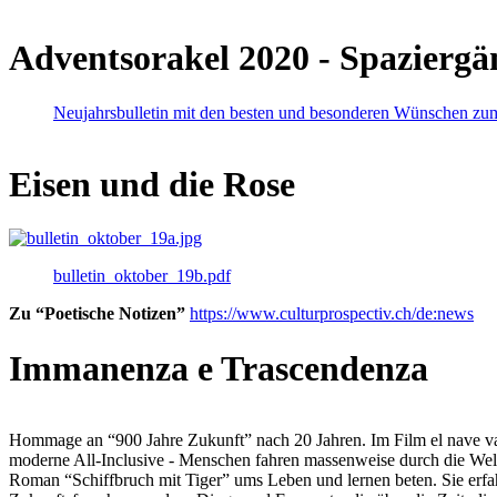
Adventsorakel 2020 - Spaziergä
Neujahrsbulletin mit den besten und besonderen Wünschen zu
Eisen und die Rose
bulletin_oktober_19b.pdf
Zu “Poetische Notizen”
https://www.culturprospectiv.ch/de:news
Immanenza e Trascendenza
Hommage an “900 Jahre Zukunft” nach 20 Jahren. Im Film el nave va lies
moderne All-Inclusive - Menschen fahren massenweise durch die Weltm
Roman “Schiffbruch mit Tiger” ums Leben und lernen beten. Sie erfah