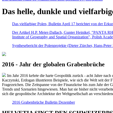
Das helle, dunkle und vielfarbig
Das vielfarbige Polen, Bulletin April 17 berichtet von der Erk
Der Artikel H.P. Meier-Dallach, Gunter Heinikel, "PANTA RHEI
Institute of Geography and Spatial Organization", Polish Acad
Synthesebericht der Polenprojekte (Dieter Zürcher, Hans-Pete
2016 - Jahr der globalen Grabenbrüche
Im Jahr 2016 kehrte die harte Geopolitik zurück - acht Jahre nach 
Kaczynski, Erdogan illustrieren Beispiele, wie sich die Welt seit der
Fragezeichen. Die Zeitspanne von der Finanzkrise bis zum Jahr der Gr
Trends und Szenarien hingewiesen. Man hat sie bisher nicht verarbe
sich die geopolitische Architektur der Weltgesellschaft an verschiede
2016 Grabenbrüche Bulletin Dezember
HELVETIA SINGT DEN SCHWEIZERPSALM 2