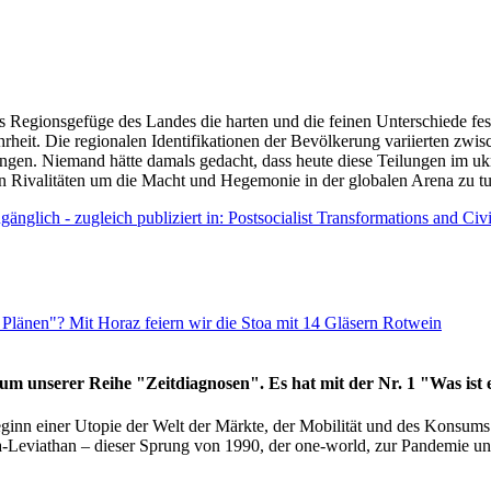
as Regionsgefüge des Landes die harten und die feinen Unterschiede fes
hrheit. Die regionalen Identifikationen der Bevölkerung variierten zwi
ngen. Niemand hätte damals gedacht, dass heute diese Teilungen im uk
 den Rivalitäten um die Macht und Hegemonie in der globalen Arena zu t
änglich - zugleich publiziert in: Postsocialist Transformations and Ci
Plänen"? Mit Horaz feiern wir die Stoa mit 14 Gläsern Rotwein
läum unserer Reihe "Zeitdiagnosen". Es hat mit der Nr. 1 "Was ist
eginn einer Utopie der Welt der Märkte, der Mobilität und des Konsu
viathan – dieser Sprung von 1990, der one-world, zur Pandemie und i