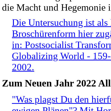
die Macht und Hegemonie in
Die Untersuchung ist als 
Broschürenform hier zugä
in: Postsocialist Transfo
Globalizing World - 159
2002.
Zum Neuen Jahr 2022 All
"Was plagst Du den hierf
ewigen Plänen"? Mit Hora