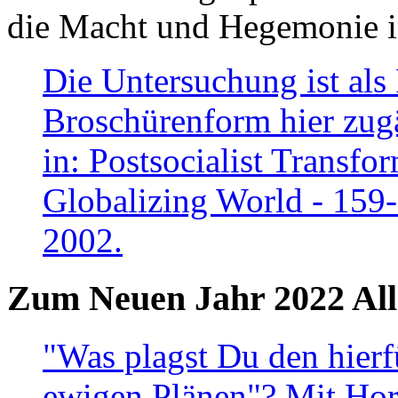
die Macht und Hegemonie in
Die Untersuchung ist als 
Broschürenform hier zugä
in: Postsocialist Transfo
Globalizing World - 159
2002.
Zum Neuen Jahr 2022 All
"Was plagst Du den hierf
ewigen Plänen"? Mit Hora