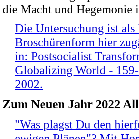
die Macht und Hegemonie in
Die Untersuchung ist als 
Broschürenform hier zugä
in: Postsocialist Transfo
Globalizing World - 159
2002.
Zum Neuen Jahr 2022 All
"Was plagst Du den hierf
ewigen Plänen"? Mit Hora