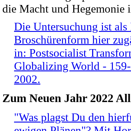
die Macht und Hegemonie in
Die Untersuchung ist als 
Broschürenform hier zugä
in: Postsocialist Transfo
Globalizing World - 159
2002.
Zum Neuen Jahr 2022 All
"Was plagst Du den hierf
ewigen Plänen"? Mit Hora